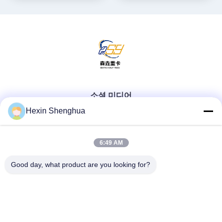
소셜 미디어
Hexin Shenghua
빠른 연락
6:49 AM
Good day, what product are you looking for?
Tel
0086-13579271170
이메일