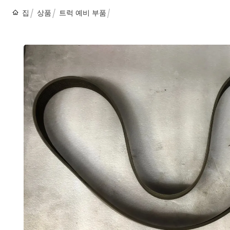
집
상품
트럭 예비 부품