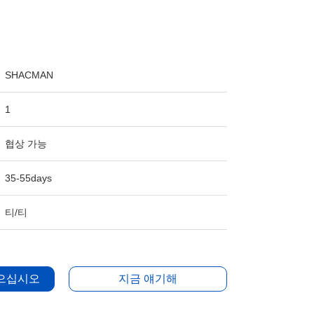
SHACMAN
1
협상 가능
35-55days
티/티
얻으십시오
지금 얘기해