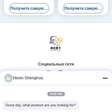
F3000 X3000 H3000 X5000
защитной защитной
Получите самую лучшую цену
Получите самую лучшую цену
X6000, блок приборов для
крышки прямая замена для
замены тяжелых условий
SHACMAN F3000 X3000
эксплуатации
серии
Социальные сети
Hexin Shenghua
Быстрый контакт
9:08 AM
Телефон
Good day, what product are you looking for?
0086-13579271170