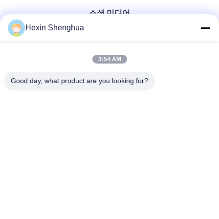
소셜 미디어
Hexin Shenghua
빠른 연락
3:54 AM
Good day, what product are you looking for?
Tel
0086-13579271170
이메일
shacman@shacman-truck.com
주소
34.75982954584075, 113.7674878365134