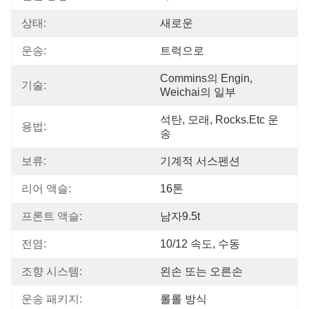
상태:
새로운
운송:
트럭으로
Commins의 Engin, 
기술:
Weichai의 일부
석탄, 모래, Rocks.etc 운
용법:
송
보류:
기계적 서스펜션
리어 액슬:
16톤
프론트 액슬:
남자9.5t
전염:
10/12 속도, 수동
조향 시스템:
왼손 또는 오른손
운송 패키지:
롤롤 방식