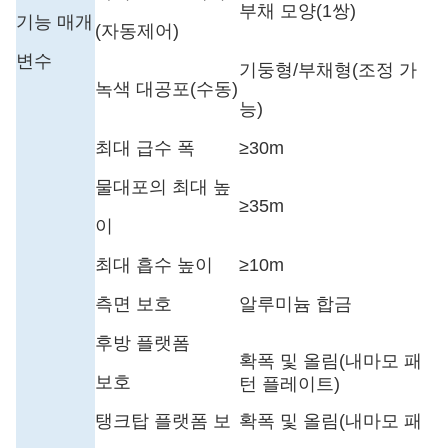
부채 모양(1쌍)
기능 매개
(자동제어)
변수
기둥형/부채형(조정 가
녹색 대공포(수동)
능)
최대 급수 폭
≥
30m
물대포의 최대 높
≥
35m
이
최대 흡수 높이
≥
10m
측면 보호
알루미늄 합금
후방 플랫폼
확폭 및 올림(내마모 패
보호
턴 플레이트)
탱크탑 플랫폼 보
확폭 및 올림(내마모 패