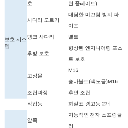
호
턴 플레이트)
대담한 미끄럼 방지 파
사다리 오르기
이프
탱크 사다리
벨트
보호 시스
템
향상된 엔지니어링 포스
후방 보호
트 보호
M16
고정물
승마볼트(색도금)M16
조립과정
후면 조립
작업등
화살표 경고등 2개
지능적인
전자 스프링클
앞쪽
러