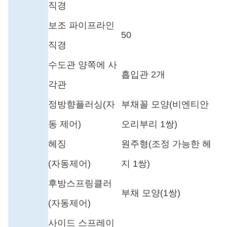
직경
보조 파이프라인
50
직경
수도관 양쪽에 사
흡입관 2개
각관
정방향플러싱(자
부채꼴 모양(비엔티안
동 제어)
오리부리 1쌍)
헤징
원주형(조정 가능한 헤
(자동제어)
지 1쌍)
후방스프링클러
부채 모양(1쌍)
(자동제어)
사이드 스프레이