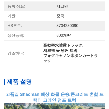
등록 상표:
샤크만
기원:
중국
HS코드:
8704230090
생산능력:
800개/년
高効率水噴霧トラック
, 
셰크맨 물 탱커 트럭
, 
강조하다:
フォグキャノン水タンカートラ
ック
제품 설명
고품질 Shacman 해상 화물 운송/콘크리트 혼합 트
랙터 크레인 덤프 트럭