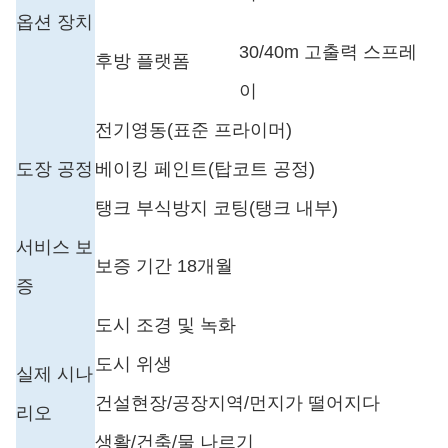
옵션 장치
30/40m 고출력 스프레
후방 플랫폼
이
전기영동(표준 프라이머)
도장 공정
베이킹 페인트(탑코트 공정)
탱크 부식방지 코팅(탱크 내부)
서비스 보
보증 기간 1
8
개월
증
도시 조경 및 녹화
도시 위생
실제 시나
건설현장/공장지역
/먼지가 떨어지다
리오
생활/건축/물 나르기