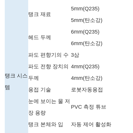
5mm
(
Q235
)
탱크 재료
5mm
(탄소강)
6mm
(
Q235
)
헤드 두께
6mm
(탄소강)
파도 편향기의 수
3
삼
파도 전향 장치의
4mm
(
Q235
)
탱크 시스
두께
4mm
(탄소강)
템
용접 기술
로봇자동용접
눈에 보이는 물 저
PVC 측정 튜브
장 용량
탱크 본체와 입
자동 제어 활성화