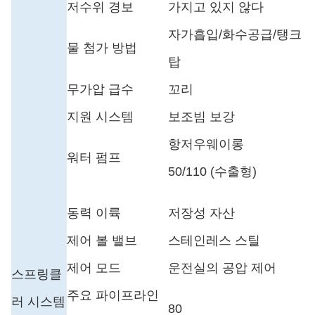
저수위 경보
가지고 있지 않다
자가흡입/화수공급/탱크
물 첨가 방법
탑
무가압 급수
꼬리
지원 시스템
보조빔 보강
항저우웨이롱
워터 펌프
50/110 (수출형)
동력 이륙
저장성 자산
제어 볼 밸브
스테인레스 스틸
제어 모드
운전실의 공압 제어
스프링클
주요 파이프라인
러 시스템
80