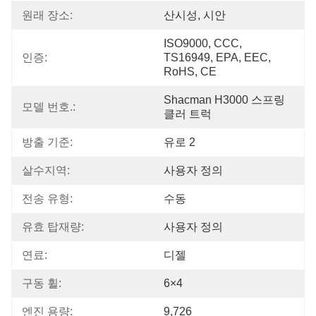
원래 장소:
산시성, 시안
ISO9000, CCC, 
인증:
TS16949, EPA, EEC, 
RoHS, CE
Shacman H3000 스프링
모델 번호.:
클러 트럭
방출 기준:
유로 2
살수지역:
사용자 정의
전송 유형:
수동
유효 탑재량:
사용자 정의
연료:
디젤
구동 휠:
6×4
엔진 용량:
9,726