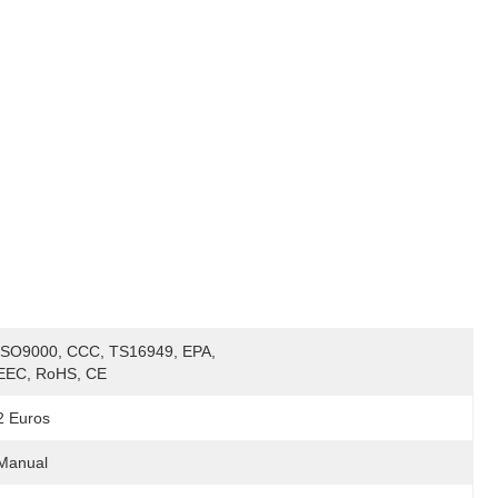
ISO9000, CCC, TS16949, EPA, 
EEC, RoHS, CE
2 Euros
Manual