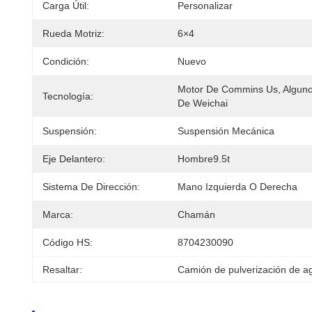
Carga Útil:
Personalizar
Rueda Motriz:
6×4
Condición:
Nuevo
Motor De Commins Us, Alguno
Tecnología:
De Weichai
Suspensión:
Suspensión Mecánica
Eje Delantero:
Hombre9.5t
Sistema De Dirección:
Mano Izquierda O Derecha
Marca:
Chamán
Código HS:
8704230090
Resaltar:
Camión de pulverización de ag