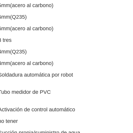
5mm
(acero al carbono)
6mm
(
Q235
)
6mm
(acero al carbono)
3
tres
4mm
(
Q235
)
4mm
(acero al carbono)
Soldadura automática por robot
Tubo medidor de PVC
Activación de control automático
no tener
Succión propia/suministro de agua