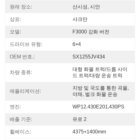
원래 장소:
산시성, 시안
상표:
샤크만
모델:
F3000 강화 버전
드라이브 유형:
6×4
OEM 번호.:
SX1255JV434
대형 화물 트럭/드롭 사이
차량 종류:
드 트럭/대량 운송 트럭
지방 및 국도를 통한 곡물, 
애플리케이션:
야채, 벌크 화물 운송
엔진:
WP12.430E201,430PS
배출 기준:
유로 2
휠베이스:
4375+1400mm