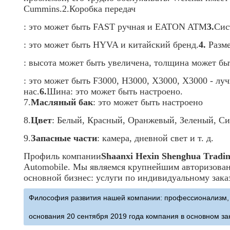
Cummins.
2.
Коробка передач
: это может быть FAST ручная и EATON ATM
3.
Сис
: это может быть HYVA и китайский бренд.
4.
Разм
: высота может быть увеличена, толщина может бы
: это может быть F3000, H3000, X3000, X3000 - 
нас.
6.
Шина
: это может быть настроено.
7.
Масляный бак
: это может быть настроено
8.
Цвет
: Белый, Красный, Оранжевый, Зеленый, С
9.
Запасные части
: камера, дневной свет и т. д.
Профиль компании
Shaanxi Hexin Shenghua Tradin
Automobile. Мы являемся крупнейшим авторизова
основной бизнес: услуги по индивидуальному зака
Философия развития нашей компании: профессионализм, 
основания 20 сентября 2019 года компания в основном з