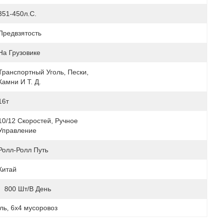
351-450л.с.
Предвзятость
На Грузовике
Транспортный Уголь, Пески, 
Камни И Т. Д.
16т
10/12 Скоростей, Ручное 
Управление
Ролл-Ролл Путь
Китай
:
800 Шт/в День
ль
, 
6х4 мусоровоз