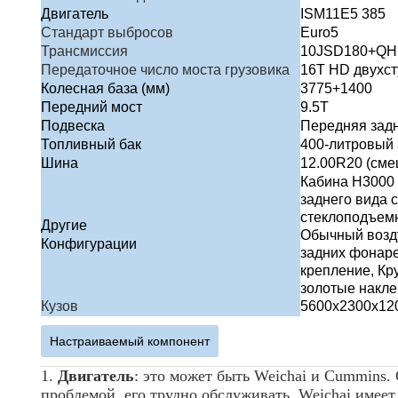
Двигатель
ISM11E5 385
Стандарт выбросов
Euro5
Трансмиссия
10JSD180+QH
Передаточное число моста грузовика
16T HD двухст
Колесная база (мм)
3775+1400
Передний мост
9.5T
Подвеска
Передняя задн
Топливный бак
400-литровый
Шина
12.00R20 (сме
Кабина H3000 
заднего вида 
стеклоподъемн
Другие
Обычный возд
Конфигурации
задних фонаре
крепление, Кр
золотые накле
Кузов
5600x2300x120
Настраиваемый компонент
1.
Двигатель
: это может быть Weichai и Cummi
проблемой, его трудно обслуживать. Weichai