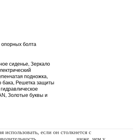
 опорных болта
ное сиденье, Зеркало
Электрический
упенчатая подножка,
 бака, Решетка защиты
 гидравлическое
AN, Золотые буквы и
о нельзя использовать, если он столкнется с
о его производительность ниже, чем у