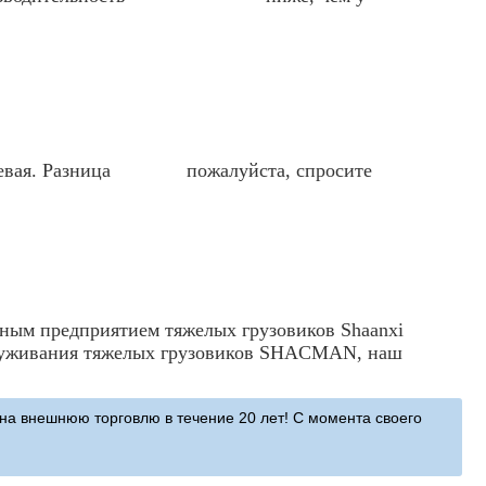
ая дешевая. Разница пожалуйста, спросите
ным предприятием тяжелых грузовиков Shaanxi
служивания тяжелых грузовиков SHACMAN, наш
а внешнюю торговлю в течение 20 лет! С момента своего