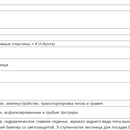
овные пластины + 4 U-бунта)
азца
во, землеустройство, транспортировка песка и гравия
и, асфальтированные и грубые тротуары
, гидравлическое главное сиденье, зеркало заднего вида типа рыч
кий бампер со светозащитой, 3-ступенчатая лестница для посадки