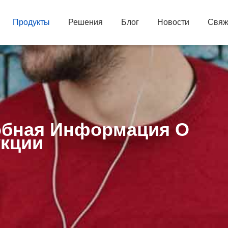
Продукты
Решения
Блог
Новости
Свяж
бная Информация О
кции