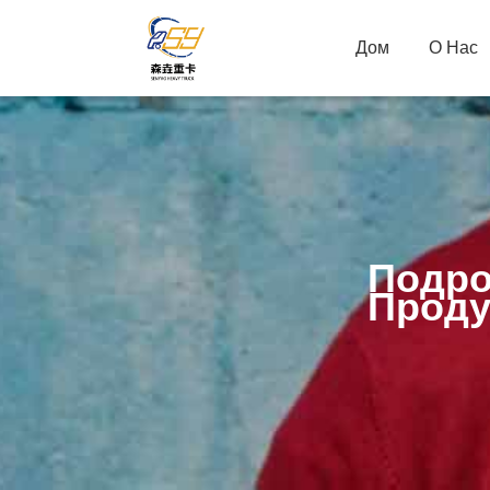
Дом
О Нас
Подро
Проду