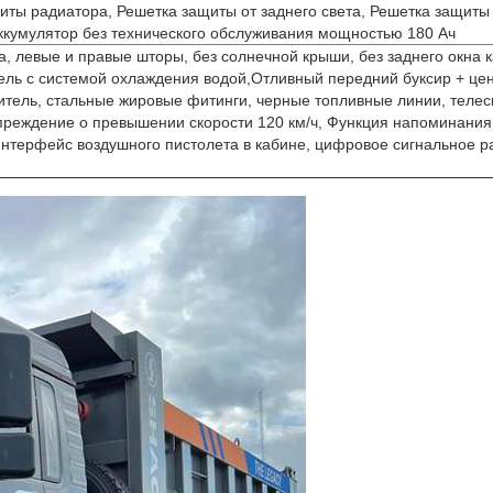
щиты радиатора, Решетка защиты от заднего света, Решетка защи
ккумулятор без технического обслуживания мощностью 180 Ач
а, левые и правые шторы, без солнечной крыши, без заднего окна
ель с системой охлаждения водой,Отливный передний буксир + цен
ушитель, стальные жировые фитинги, черные топливные линии, тел
еждение о превышении скорости 120 км/ч, Функция напоминания 
интерфейс воздушного пистолета в кабине, цифровое сигнальное р