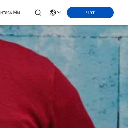
Чат
итесь Мы