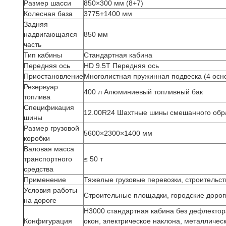
Размер шасси
850×300 мм (8+7)
Колесная база
3775+1400 мм
Задняя
надвигающаяся
850 мм
часть
Тип кабины
Стандартная кабина
Передняя ось
HD 9.5T Передняя ось
Приостановление
Многолистная пружинная подвеска (4 осн
Резервуар
400 л Алюминиевый топливный бак
топлива
Спецификация
12.00R24 Шахтные шины смешанного обр
шины
Размер грузовой
5600×2300×1400 мм
коробки
Валовая масса
транспортного
≤ 50 т
средства
Применение
Тяжелые грузовые перевозки, строительст
Условия работы
Строительные площадки, городские дорог
на дороге
H3000 стандартная кабина без дефлектора
Конфигурация
окон, электрическое наклона, металличес