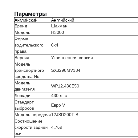
Параметры
Английский
Английский
Бренд
Шакман
Модель
H3000
Форма
водительского
6х4
права
Версия
Укрепленная версия
Модель
транспортного
SX3298MV384
средства No.
Модель
WP12.430E50
двигателя
Лошади
430 л. с.
Стандарт
Евро V
выбросов
Модель передачи
12JSD200T-B
Соотношение
скорости задней
4.769
оси