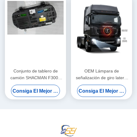
Conjunto de tablero de
OEM Lámpara de
camión SHACMAN F3000
señalización de giro lateral
X3000 H3000 X5000 X6000
Cobertura de protección de
Consiga El Mejor Precio
Consiga El Mejor Precio
Panel de instrumentos para
trabajo pesado Reemplazo
reemplazo de servicio
de ajuste directo para la
pesado
serie SHACMAN F3000
X3000