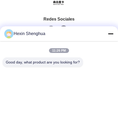
Redes Sociales
Hexin Shenghua
Contacto Rápido
11:26 PM
Teléfono
Good day, what product are you looking for?
0086-13579271170
Correo Electrónico
shacman@shacman-truck.com
Dirección
34.75982954584075, 113.7674878365134