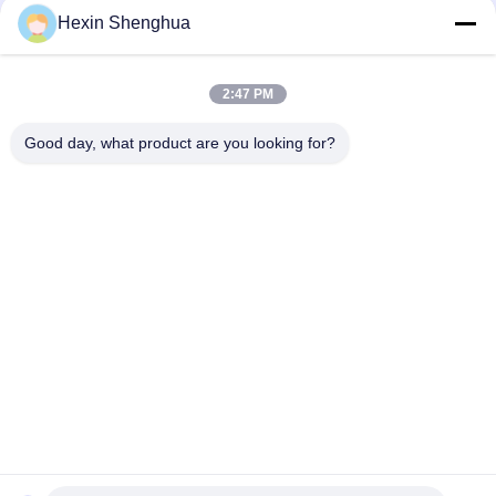
Hexin Shenghua
クイックコンタクト
2:47 PM
Tel
Good day, what product are you looking for?
0086-13579271170
電子メール
shacman@shacman-truck.com
住所
34.75982954584075113. オーケー7674878365134
プライバシーポリシー規約
|
地図
中国 良好 品質 クレーン トラック サプライヤー。Copyright ©
2026 Henan Senyao Heavy Truck International Trade Co., Ltd. .