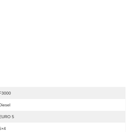
F3000
Diesel
EURO 5
6×4