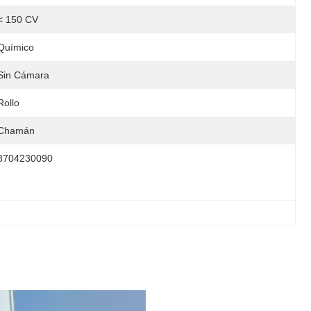
< 150 CV
Químico
Sin Cámara
Rollo
Chamán
8704230090