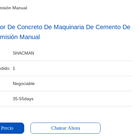
misión Manual
or De Concreto De Maquinaria De Cemento De
misión Manual
SHACMAN
dido:
1
Negociable
35-55days
 Precio
Chatear Ahora