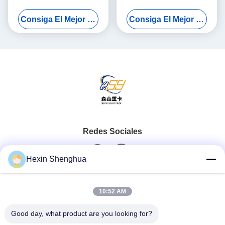
de la plataforma 430HP del
Tractor grande Remolque
Consiga El Mejor Precio
Consiga El Mejor Precio
chasis del camión del cargo
Plataforma de transporte de
de 8x4 Shacman F3000
carga Equipo de carga
pesada
Redes Sociales
Hexin Shenghua
Contacto Rápido
10:52 AM
Teléfono
Good day, what product are you looking for?
0086-13579271170