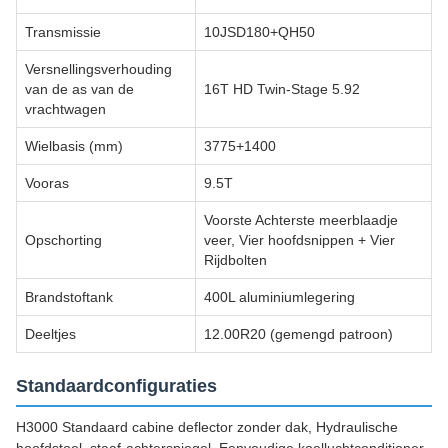
Transmissie
10JSD180+QH50
Versnellingsverhouding
van de as van de
16T HD Twin-Stage 5.92
vrachtwagen
Wielbasis (mm)
3775+1400
Vooras
9.5T
Voorste Achterste meerblaadje
Opschorting
veer, Vier hoofdsnippen + Vier
Rijdbolten
Brandstoftank
400L aluminiumlegering
Deeltjes
12.00R20 (gemengd patroon)
Standaardconfiguraties
H3000 Standaard cabine deflector zonder dak, Hydraulische
hoofdstoel, staaf-achterspiegel, Eenvoudige koelluchtconditioner,