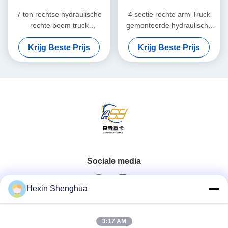
7 ton rechtse hydraulische
4 sectie rechte arm Truck
rechte boem truck
gemonteerde hydraulische
gemonteerd knokkel
kraan 15.3M
Krijg Beste Prijs
Krijg Beste Prijs
kraanheffen systeem
afstandsbediening Lifting
System
Sociale media
Hexin Shenghua
Snel contact
3:17 AM