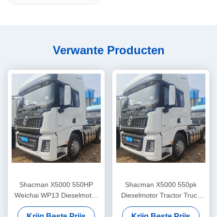
Verwante Producten
Shacman X5000 550HP
Shacman X5000 550pk
Weichai WP13 Dieselmotor
Dieselmotor Tractor Truck
6×4 aandrijving Wiel trekker
met 21-30t Laadvermogen
Krijg Beste Prijs
Krijg Beste Prijs
Truck met 21-30t
en Euro 5 Emissienorm