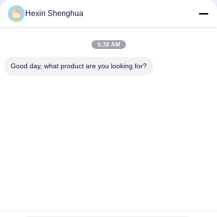
Hexin Shenghua
빠른 연락
5:38 AM
Good day, what product are you looking for?
Tel
0086-13579271170
이메일
shacman@shacman-truck.com
주소
34.75982954584075, 113.7674878365134
개인 정보 정책
|
사이트맵