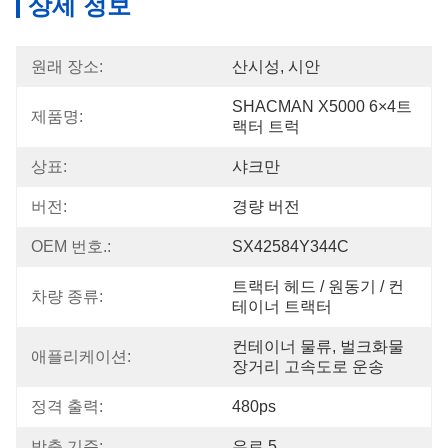
상세 정보
원래 장소:
산시성, 시안
SHACMAN X5000 6×4트
제품명:
랙터 트럭
상표:
샤크만
버전:
경량 버전
OEM 번호.:
SX42584Y344C
트랙터 헤드 / 원동기 / 컨
차량 종류:
테이너 트랙터
컨테이너 물류, 벌크화물 
애플리케이션:
장거리 고속도로 운송
정격 출력:
480ps
방출 기준:
유로 5