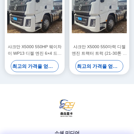
샤크만 X5000 550HP 웨이차
샤크만 X5000 550마력 디젤
이 WP13 디젤 엔진 6×4 드라
엔진 트랙터 트럭 (21-30톤 적
이브 휠 트랙터 트럭 21-30t
재 용량, 유로 5 배출 기준)
최고의 가격을 얻으십시오
최고의 가격을 얻으십시오
부하 용량
소셜 미디어