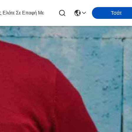
Τσάτ
 Ελάτε Σε Επαφή Με