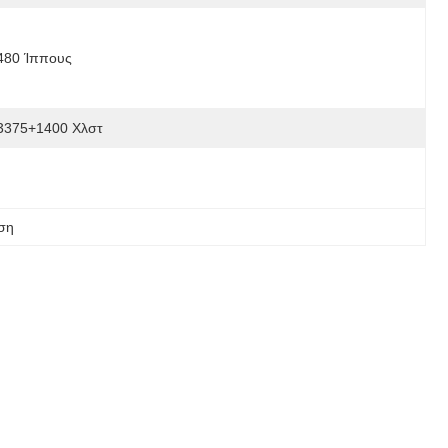
480 Ίππους
3375+1400 Χλστ
ση