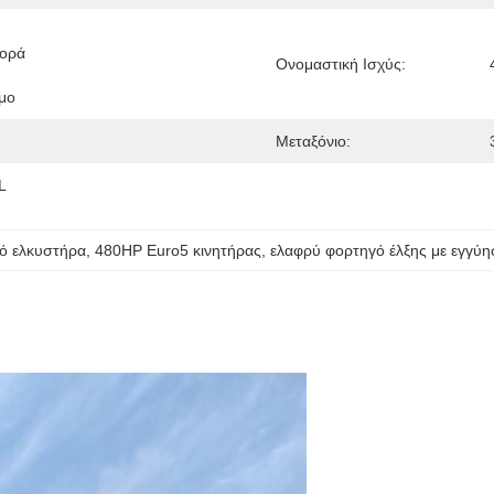
ορά 
Ονομαστική Ισχύς:
μο
Μεταξόνιο:
 
ό ελκυστήρα
, 
480HP Euro5 κινητήρας
, 
ελαφρύ φορτηγό έλξης με εγγύη