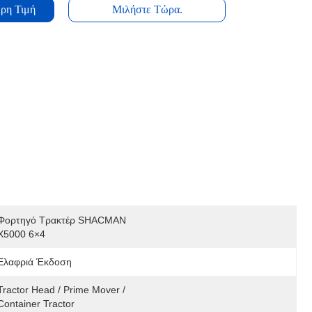
ρη Τιμή
Μιλήστε Τώρα.
Φορτηγό Τρακτέρ SHACMAN 
X5000 6×4
Ελαφριά Έκδοση
Tractor Head / Prime Mover / 
Container Tractor