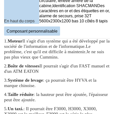
circulaire, fenêtre arrière de la
cabine,Identification SHACMANDes
caractères en or et des étiquettes en or,
alarme de secours, prise 32T
En haut du corps
5600x2300x1200 bas 10 côtés 8 tapis
Composant personnalisable
1.
Moteur
Il s'agit d'un système qui a été développé par la
société de l'information et de l'informatique.
Le
problème, c'est qu'il est difficile à maintenir.
Je ne suis
pas plus vieux que Cummins.
2.
Boîte de vitesses
Il pourrait s'agir d'un FAST manuel et
d'un ATM EATON
3.
Système de levage
: ça pourrait être HYVA et la
marque chinoise.
4.
Taille réduite
: la hauteur peut être ajoutée, l'épaisseur
peut être ajoutée.
5.
Un taxi.
: Il pourrait être F3000, H3000, X3000,