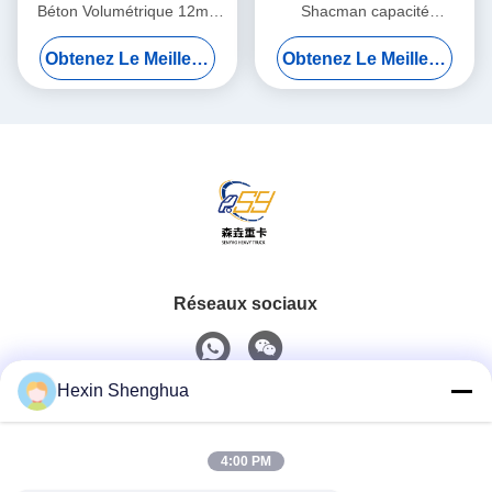
Béton Volumétrique 12m3
Shacman capacité
Chargeuse Automatique
personnalisée camion
Obtenez Le Meilleur Prix
Obtenez Le Meilleur Prix
Bétonnière
malaxeur de béton vitesse
maximale 75 km/h
Réseaux sociaux
Hexin Shenghua
Contact rapide
4:00 PM
Téléphone