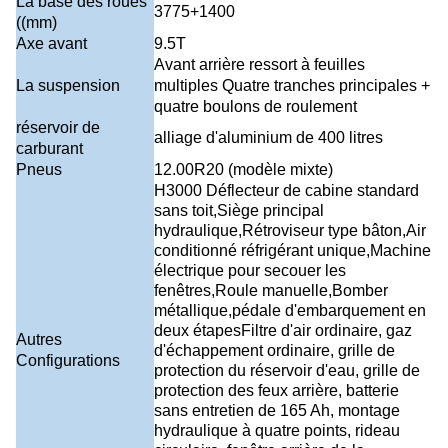
La base des roues
3775+1400
((mm)
Axe avant
9.5T
Avant arrière ressort à feuilles
La suspension
multiples Quatre tranches principales +
quatre boulons de roulement
réservoir de
alliage d'aluminium de 400 litres
carburant
Pneus
12.00R20 (modèle mixte)
H3000 Déflecteur de cabine standard
sans toit,Siège principal
hydraulique,Rétroviseur type bâton,Air
conditionné réfrigérant unique,Machine
électrique pour secouer les
fenêtres,Roule manuelle,Bomber
métallique,pédale d'embarquement en
deux étapesFiltre d'air ordinaire, gaz
Autres
d'échappement ordinaire, grille de
Configurations
protection du réservoir d'eau, grille de
protection des feux arrière, batterie
sans entretien de 165 Ah, montage
hydraulique à quatre points, rideau