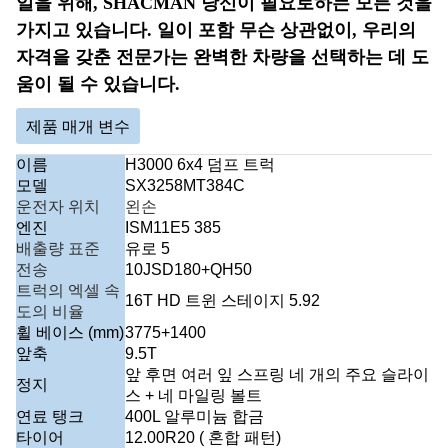
일을 위해, SHACMAN 당신이 필요로하는 모든 것을
가지고 있습니다. 일이 포함 무슨 상관없이, 우리의
자격을 갖춘 전문가는 완벽한 차량을 선택하는 데 도
움이 될 수 있습니다.
제품 매개 변수
이름
H3000 6x4 덤프 트럭
모델
SX3258MT384C
운전자 위치
왼손
엔진
ISM11E5 385
배출량 표준
유로 5
전송
10JSD180+QH50
트럭의 엑셀 속
16T HD 트윈 스테이지 5.92
도의 비율
휠 베이스 (mm)
3775+1400
앞축
9.5T
앞 후면 여러 잎 스프링 네 개의 주요 슬라이
정지
스 + 네 마일링 볼트
연료 탱크
400L 알루미늄 합금
타이어
12.00R20 ( 혼합 패턴)