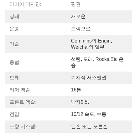
타이어 디자인:
편견
상태:
새로운
운송:
트럭으로
Commins의 Engin, 
기술:
Weichai의 일부
석탄, 모래, Rocks.etc 운
용법:
송
보류:
기계적 서스펜션
리어 액슬:
16톤
프론트 액슬:
남자9.5t
전염:
10/12 속도, 수동
조향 시스템:
왼손 또는 오른손