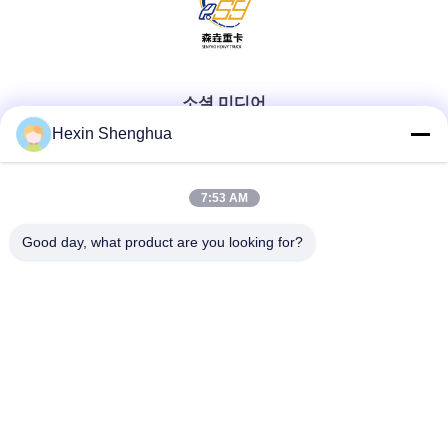
소셜 미디어
Hexin Shenghua
빠른 연락
7:53 AM
Good day, what product are you looking for?
Tel
0086-13579271170
이메일
shacman@shacman-truck.com
주소