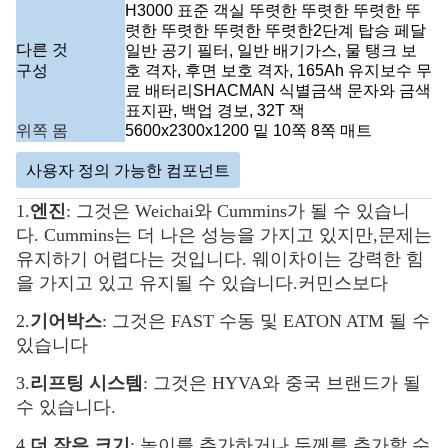
H3000 표준 객실 뚜렷한 뚜렷한 뚜렷한 뚜
렷한 뚜렷한 뚜렷한 뚜렷한2단계 탑승 페달
다른 것
일반 공기 필터, 일반 배기가스, 물 탱크 보
구성
호 격자, 후면 보호 격자, 165Ah 유지보수 무
료 배터리SHACMAN 식별금색 문자와 금색
표지판, 백업 경보, 32T 잭
위쪽 몸
5600x2300x1200 밑 10쪽 8쪽 매트
사용자 정의 가능한 컴포넌트
1.
엔진
: 그것은 Weichai와 Cummins가 될 수 있습니
다. Cummins는 더 나은 성능을 가지고 있지만,
문제는
유지하기 어렵다는 것입니다. 웨이차이는 강력한 힘
을 가지고 있고 유지될 수 있습니다.
커민스보다
2.
기어박스
: 그것은 FAST 수동 및 EATON ATM 될 수
있습니다
3.
리프팅 시스템
: 그것은 HYVA와 중국 브랜드가 될
수 있습니다.
4.
더 작은 크기
: 높이를 추가하거나 두께를 추가할 수