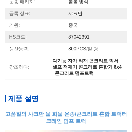
운송 패키지:
롤롤 방식
등록 상표:
샤크만
기원:
중국
HS코드:
87042391
생산능력:
800PCS/일 당
다기능 자가 적재 콘크리트 믹서
, 
강조하다:
셀프 적재기 콘크리트 혼합기 6x4
, 
콘크리트 덤프트럭
제품 설명
고품질의 샤크만 물 화물 운송/콘크리트 혼합 트랙터
크레인 덤프 트럭