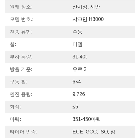
원래 장소:
산시성, 시안
모델 번호.:
샤크만 H3000
전송 유형:
수동
힘:
디젤
부하 용량:
31-40t
방출 기준:
유로 2
구동 휠:
6×4
엔진 용량:
9,726
좌석:
≤5
마력:
351-450마력
타이어 인증:
ECE, GCC, ISO, 점