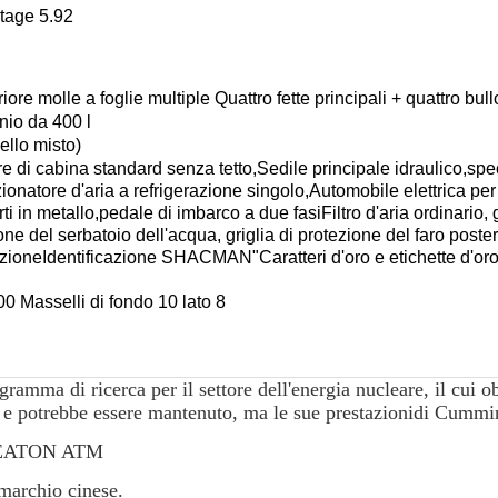
tage 5.92
iore molle a foglie multiple Quattro fette principali + quattro bull
nio da 400 l
llo misto)
e di cabina standard senza tetto,Sedile principale idraulico,spec
onatore d'aria a refrigerazione singolo,Automobile elettrica per 
 in metallo,pedale di imbarco a due fasiFiltro d'aria ordinario, 
one del serbatoio dell'acqua, griglia di protezione del faro poste
oneIdentificazione SHACMAN"Caratteri d'oro e etichette d'oro, 
 Masselli di fondo 10 lato 8
mma di ricerca per il settore dell'energia nucleare, il cui obi
 e potrebbe essere mantenuto, ma le sue prestazioni
di Cummi
e EATON ATM
marchio cinese.