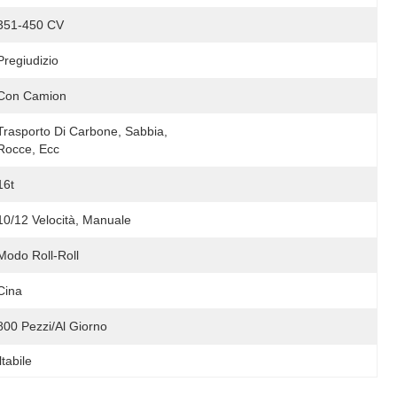
351-450 CV
Pregiudizio
Con Camion
Trasporto Di Carbone, Sabbia, 
Rocce, Ecc
16t
10/12 Velocità, Manuale
Modo Roll-Roll
Cina
800 Pezzi/al Giorno
tabile