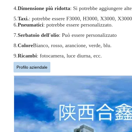
4.
Dimensione più ridotta
: Si potrebbe aggiungere alte
5.
Taxi.
: potrebbe essere F3000, H3000, X3000, X3000 è 
6.
Pneumatici
: potrebbe essere personalizzato.
7.
Serbatoio dell'olio
: Può essere personalizzato
8.
Colore
Bianco, rosso, arancione, verde, blu.
9.
Ricambi
: fotocamera, luce diurna, ecc.
Profilo aziendale