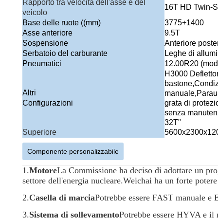
Rapporto tra velocità dell'asse e del
16T HD Twin-S
veicolo
Base delle ruote ((mm)
3775+1400
Asse anteriore
9.5T
Sospensione
Anteriore poster
Serbatoio del carburante
Leghe di allumi
Pneumatici
12.00R20 (mode
H3000 Deflettor
bastone,Condizi
Altri
manuale,Paraurti
Configurazioni
grata di protezi
senza manutenzi
32T"
Superiore
5600x2300x1200
Componente personalizzabile
1.
Motore
La Commissione ha deciso di adottare un progra
settore dell'energia nucleare.
Weichai ha un forte potere
2.
Casella di marcia
Potrebbe essere FAST manuale 
3.
Sistema di sollevamento
Potrebbe essere HYVA e il 