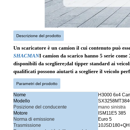
Descrizione del prodotto
Un scaricatore è un camion il cui contenuto può esser
SHACMAN
I camion da scarico hanno 5 serie come 
disponibili da scegliere;dal tipper standard ai veicol
qualificati possono aiutarti a scegliere il veicolo perf
Parametri del prodotto
Nome
H3000 6x4 Cami
Modello
SX3258MT384
Posizione del conducente
mano sinistra
Motore
ISM11E5 385
Norma di emissione
Euro 5
Trasmissione
10JSD180+QH