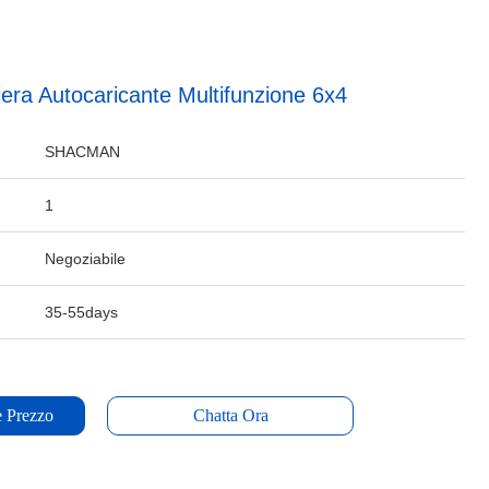
era Autocaricante Multifunzione 6x4
SHACMAN
1
Negoziabile
35-55days
e Prezzo
Chatta Ora