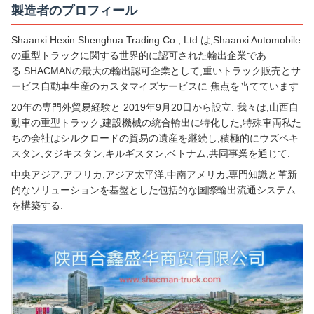
製造者のプロフィール
Shaanxi Hexin Shenghua Trading Co., Ltd.は,Shaanxi Automobile
の重型トラックに関する世界的に認可された輸出企業であ
る.SHACMANの最大の輸出認可企業として,重いトラック販売とサ
ービス自動車生産のカスタマイズサービスに 焦点を当てています
20年の専門外貿易経験と 2019年9月20日から設立. 我々は,山西自
動車の重型トラック,建設機械の統合輸出に特化した,特殊車両私た
ちの会社はシルクロードの貿易の遺産を継続し,積極的にウズベキ
スタン,タジキスタン,キルギスタン,ベトナム,共同事業を通じて.
中央アジア,アフリカ,アジア太平洋,中南アメリカ,専門知識と革新
的なソリューションを基盤とした包括的な国際輸出流通システム
を構築する.