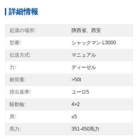
詳細情報
起源の場所:
陝西省、西安
型番:
シャックマン L3000
伝送方式:
マニュアル
力:
ディーゼル
耐荷重:
>50t
排出基準:
ユーロ5
駆動輪:
4×2
席:
≤5
馬力:
351-450馬力