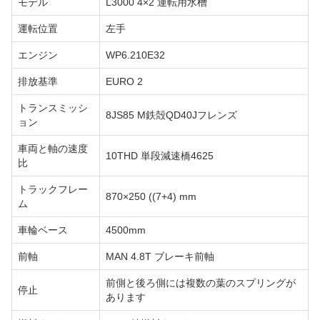
モデル
L3000 4×2 運転用水槽
運転位置
左手
エンジン
WP6.210E32
排放基準
EURO 2
トランスミッシ
8JS85 M鉄殻QD40Jフレンズ
ョン
車両と軸の速度
10THD 単段減速橋4625
比
トラックフレー
870×250 ((7+4) mm
ム
車輪ベース
4500mm
前軸
MAN 4.8T ブレーキ前軸
前側と後ろ側には複数の葉のスプリングが
停止
あります