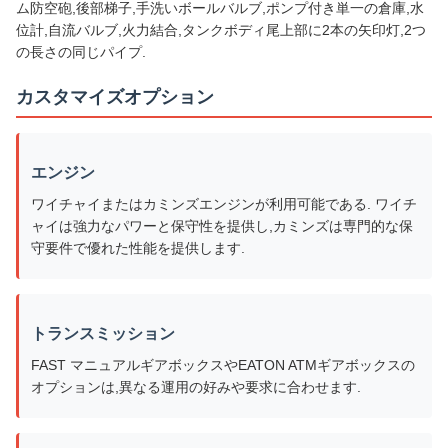
ム防空砲,後部梯子,手洗いボールバルブ,ポンプ付き単一の倉庫,水
位計,自流バルブ,火力結合,タンクボディ尾上部に2本の矢印灯,2つ
の長さの同じパイプ.
カスタマイズオプション
エンジン
ワイチャイまたはカミンズエンジンが利用可能である. ワイチ
ャイは強力なパワーと保守性を提供し,カミンズは専門的な保
守要件で優れた性能を提供します.
トランスミッション
FAST マニュアルギアボックスやEATON ATMギアボックスの
オプションは,異なる運用の好みや要求に合わせます.