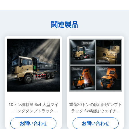
関連製品
10トン積載量 6x4 大型マイ
重荷20トンの鉱山用ダンプト
ニングダンプトラック
ラック 6x4駆動 ウェイチャ
Weichaiディーゼルエンジン
イディーゼルエンジン シャ
お問い合わせ
お問い合わせ
Shacman X3000 ダンプ車両
ックマンX3000オフロード・