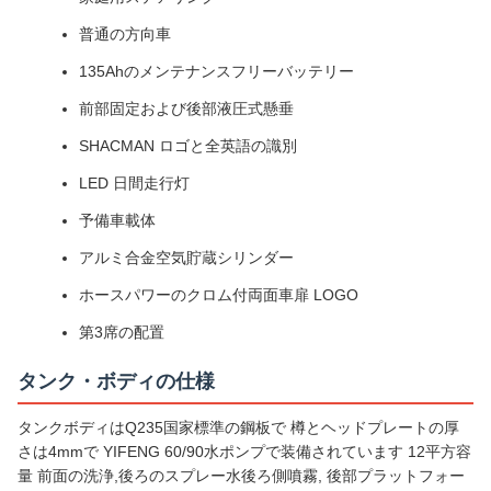
普通の方向車
135Ahのメンテナンスフリーバッテリー
前部固定および後部液圧式懸垂
SHACMAN ロゴと全英語の識別
LED 日間走行灯
予備車載体
アルミ合金空気貯蔵シリンダー
ホースパワーのクロム付両面車扉 LOGO
第3席の配置
タンク・ボディの仕様
タンクボディはQ235国家標準の鋼板で 樽とヘッドプレートの厚
さは4mmで YIFENG 60/90水ポンプで装備されています 12平方容
量 前面の洗浄,後ろのスプレー水後ろ側噴霧, 後部プラットフォー