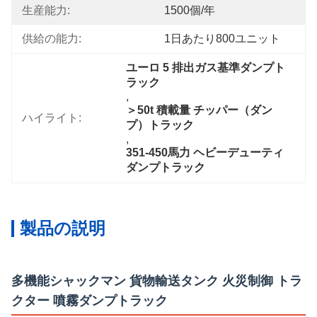
生産能力:
1500個/年
供給の能力:
1日あたり800ユニット
ユーロ 5 排出ガス基準ダンプト
ラック
, 
＞50t 積載量 チッパー（ダン
ハイライト:
プ）トラック
, 
351-450馬力 ヘビーデューティ
ダンプトラック
製品の説明
多機能シャックマン 貨物輸送タンク 火災制御 トラ
クター 噴霧ダンプトラック