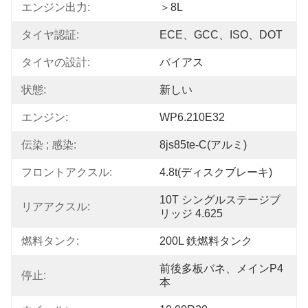
エンジン出力:
＞8L
タイヤ認証:
ECE、GCC、ISO、DOT
タイヤの設計:
バイアス
状態:
新しい
エンジン:
WP6.210E32
伝染 ; 感染:
8js85te-C(アルミ)
フロントアクスル:
4.8t(ディスクブレーキ)
10T シングルステージブ
リアアクスル:
リッジ 4.625
燃料タンク:
200L 鉄燃料タンク
前後多板バネ、メインP4
停止:
本