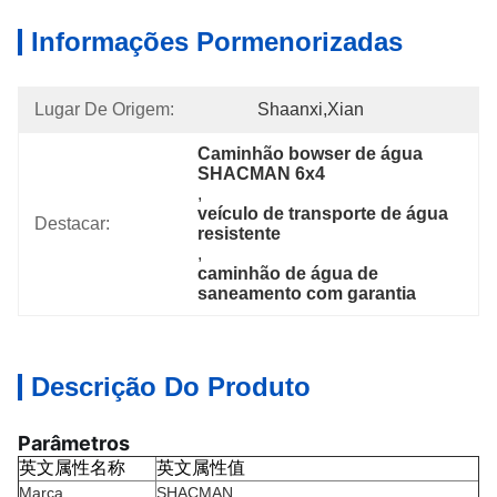
Informações Pormenorizadas
Lugar De Origem:
Shaanxi,Xian
Caminhão bowser de água 
SHACMAN 6x4
, 
veículo de transporte de água 
Destacar:
resistente
, 
caminhão de água de 
saneamento com garantia
Descrição Do Produto
Parâmetros
英文属性名称
英文属性值
Marca
SHACMAN