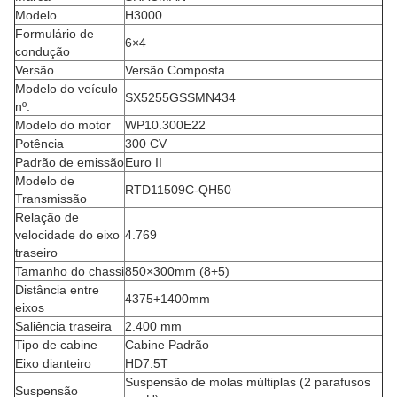
Modelo
H3000
Formulário de
6×4
condução
Versão
Versão Composta
Modelo do veículo
SX5255GSSMN434
nº.
Modelo do motor
WP10.300E22
Potência
300 CV
Padrão de emissão
Euro II
Modelo de
RTD11509C-QH50
Transmissão
Relação de
velocidade do eixo
4.769
traseiro
Tamanho do chassi
850×300mm (8+5)
Distância entre
4375+1400mm
eixos
Saliência traseira
2.400 mm
Tipo de cabine
Cabine Padrão
Eixo dianteiro
HD7.5T
Suspensão de molas múltiplas (2 parafusos
Suspensão