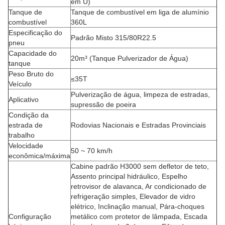
em U)
Tanque de
Tanque de combustível em liga de alumínio
combustível
360L
Especificação do
Padrão Misto 315/80R22.5
pneu
Capacidade do
20m³ (Tanque Pulverizador de Água)
tanque
Peso Bruto do
≤35T
Veículo
Pulverização de água, limpeza de estradas,
Aplicativo
supressão de poeira
Condição da
estrada de
Rodovias Nacionais e Estradas Provinciais
trabalho
Velocidade
50 ~ 70 km/h
econômica/máxima
Cabine padrão H3000 sem defletor de teto,
Assento principal hidráulico, Espelho
retrovisor de alavanca, Ar condicionado de
refrigeração simples, Elevador de vidro
elétrico, Inclinação manual, Pára-choques
Configuração
metálico com protetor de lâmpada, Escada