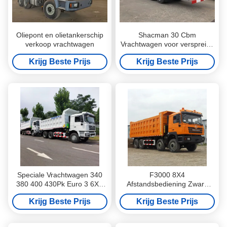
Oliepont en olietankerschip
Shacman 30 Cbm
verkoop vrachtwagen
Vrachtwagen voor verspreide
as
Krijg Beste Prijs
Krijg Beste Prijs
Speciale Vrachtwagen 340
F3000 8X4
380 400 430Pk Euro 3 6X4
Afstandsbediening Zware
10 Wieler F3000 Diesel
Nieuwe Dump Truck Kleine
Krijg Beste Prijs
Krijg Beste Prijs
Kipwagen Vrachtwagen
Tipper Trucks