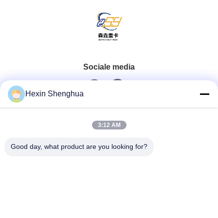
Sociale media
Hexin Shenghua
Snel contact
3:12 AM
Tel.
Good day, what product are you looking for?
0086-13579271170
E-Mail
shacman@shacman-truck.com