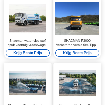
Shacman water vloeistof
SHACMAN F3000
spuit voertuig vrachtwagen
Verbeterde versie 6x4 Tipper
met elektronische mist kanon
Truck SX3255DR404, 340HP
Krijg Beste Prijs
Krijg Beste Prijs
Euro II Constructie Dump
Truck