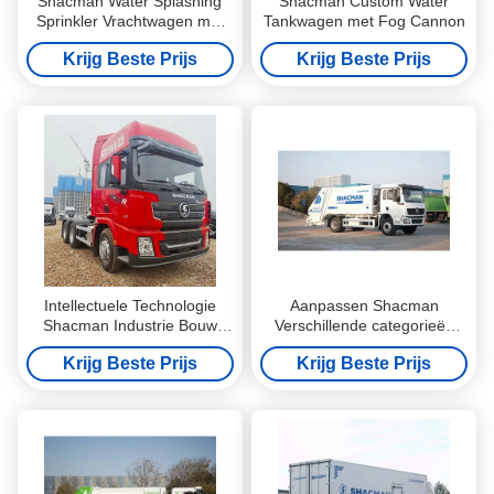
Shacman Water Splashing
Shacman Custom Water
Sprinkler Vrachtwagen met
Tankwagen met Fog Cannon
Elektronisch Rookkanon
Krijg Beste Prijs
Krijg Beste Prijs
Intellectuele Technologie
Aanpassen Shacman
Shacman Industrie Bouw
Verschillende categorieën
Mijnbouw Vracht Transport
vuilnis vuilnis afval afval
Krijg Beste Prijs
Krijg Beste Prijs
Sleep Trekker Voertuig
verzamelproces vrachtwagen
Vrachtwagen