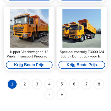
Ingezameld Gemeentelijk
Afval
Kipper Vrachtwagens 12
Speciaal voertuig F3000 6*4
Wieler Transport Kiepwagen
380 pk Dumptruck voor het
400PK Handgeschakelde
vervoer van vuil van
Krijg Beste Prijs
Krijg Beste Prijs
Transmissie Kipper
stedelijke bouw
Vrachtwagen diesel
Brandstof
1
2
3
4
5
6
7
8