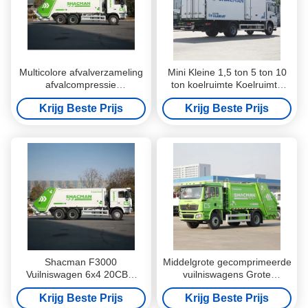
Multicolore afvalverzameling
Mini Kleine 1,5 ton 5 ton 10
afvalcompressie
ton koelruimte Koelruimte
reinigingsvoertuig
Vleestransport Koelruimte
Krijg Beste Prijs
Krijg Beste Prijs
vrachtwagen
Shacman F3000
Middelgrote gecomprimeerde
Vuilniswagen 6x4 20CBM
vuilniswagens Grote
Gecomprimeerde
middelgrote vuilniswagens
Krijg Beste Prijs
Krijg Beste Prijs
Vuilniswagen voor