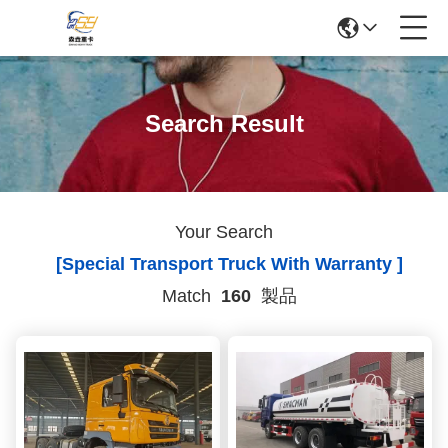
Search Result
Your Search
[special Transport Truck With Warranty ]
Match
160
製品