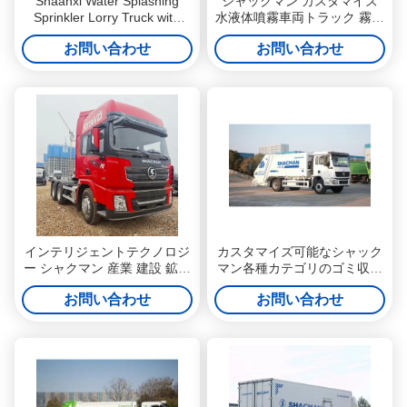
Shaanxi Water Splashing
シャックマン カスタマイズ
Sprinkler Lorry Truck with
水液体噴霧車両トラック 霧砲
Electronic Fog Cannon
付き
お問い合わせ
お問い合わせ
インテリジェントテクノロジ
カスタマイズ可能なシャック
ー シャクマン 産業 建設 鉱業
マン各種カテゴリのゴミ収集
カーゴ輸送 トウトラクター
車
お問い合わせ
お問い合わせ
車両 トラック