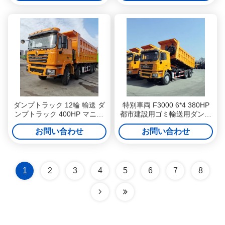
ダンプトラック 12輪 輸送 ダ
特別車両 F3000 6*4 380HP
ンプトラック 400HP マニュ
都市建設用ゴミ輸送用ダンプ
アルトランスミッション ダン
トラック
お問い合わせ
お問い合わせ
プトラック ディーゼル燃料
1
2
3
4
5
6
7
8