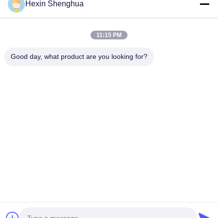
Hexin Shenghua
住所
34.75982954584075113. オーケー7674878365134
11:15 PM
プライバシーポリシー規約
|
地図
Good day, what product are you looking for?
中国 良好 品質 クレーン トラック サプライヤー。Copyright ©
2026 Henan Senyao Heavy Truck International Trade Co., Ltd. .
複製権所有。