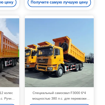
ую цену
Получите самую лучшую цену
мяса
12 колес
Специальный самосвал F3000 6*4
.с. Ручная
мощностью 380 л.с. для перевозки
ики с
строительного мусора в городе