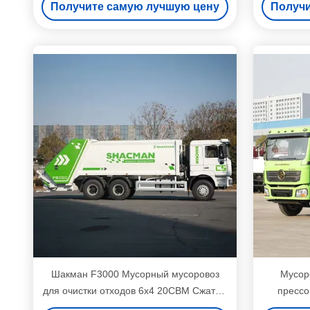
Получите самую лучшую цену
Получи
Грузовик
Шакман F3000 Мусорный мусоровоз
Мусор
для очистки отходов 6x4 20CBM Сжатый
прессо
мусоровоз для сбора муниципальных
мусо