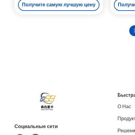
Получите самую лучшую цену
Получи
отходов
Быстра
О Нас
Продук
Социальные сети
Решен