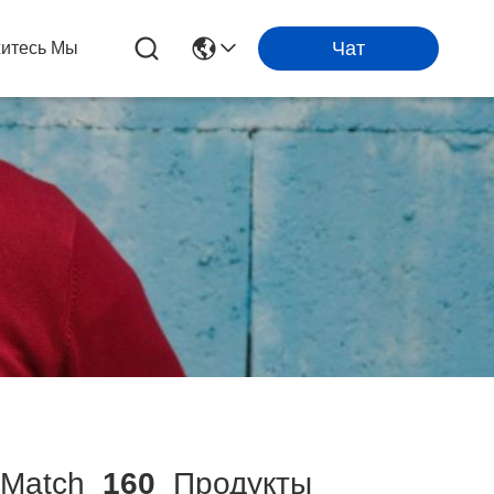
Чат
итесь Мы
Match
160
Продукты