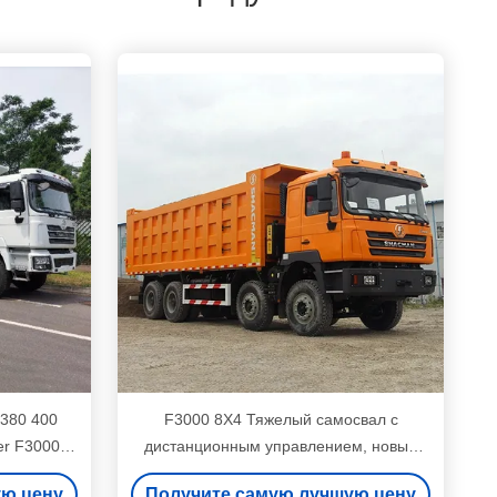
 380 400
F3000 8X4 Тяжелый самосвал с
er F3000
дистанционным управлением, новый
кидкой
самосвал, небольшой самосвал
ую цену
Получите самую лучшую цену