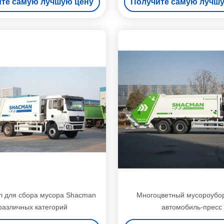
те самую лучшую цену
Получите самую лучш
 для сбора мусора Shacman
Многоцветный мусороубо
различных категорий
автомобиль-пресс