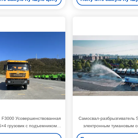
F3000 Усовершенствованная
Самосвал-разбрызгиватель 
6×4 грузовик с подъемником
электронным тумановым 
X3255DR404, 340 л.с.