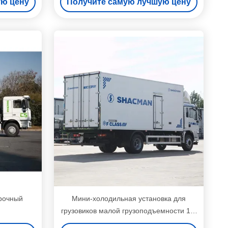
ую цену
Получите самую лучшую цену
рочный
Мини-холодильная установка для
грузовиков малой грузоподъемности 1,5
тонны, 5 тонн, 10 тонн для перевозки