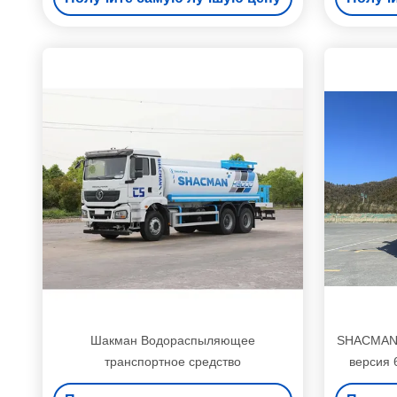
Шакман Водораспыляющее
SHACMAN 
транспортное средство
версия 
S