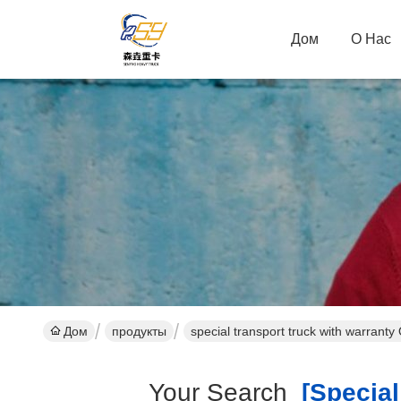
Дом
О Нас
Дом
продукты
special transport truck with warranty
Your Search
[special 