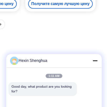
ую цену
Получите самую лучшую цену
топливо
Hexin Shenghua
Быстрый контакт
1:11 AM
Телефон
Good day, what product are you looking 
for?
86--13579271170
Электронная Почта
Shacman@shacman-Truck.com