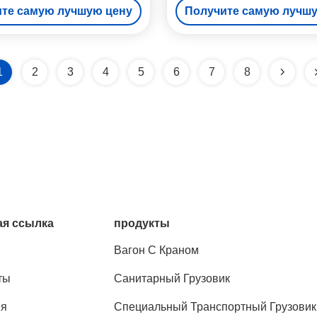
те самую лучшую цену
Получите самую лучш
подъемником Дизельное 
1
2
3
4
5
6
7
8
я ссылка
продукты
Вагон С Краном
ты
Санитарный Грузовик
ия
Специальный Транспортный Грузовик