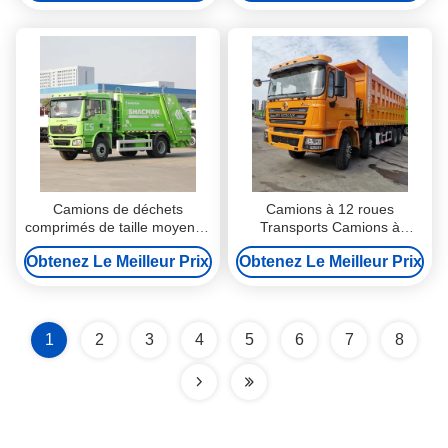
Viande Camion Réfrigéré
Camions de déchets
Camions à 12 roues
comprimés de taille moyenne
Transports Camions à
Camions de déchets de taille
décharge 400 ch à
Obtenez Le Meilleur Prix
Obtenez Le Meilleur Prix
moyenne de taille grande
transmission manuelle
Camions à décharge
Carburant diesel
1
2
3
4
5
6
7
8