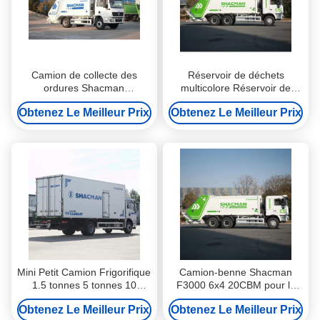
Camion de collecte des
Réservoir de déchets
ordures Shacman
multicolore Réservoir de
personnalisable dans
déchets de nettoyage de
Obtenez Le Meilleur Prix
Obtenez Le Meilleur Prix
diverses catégories
compression
Mini Petit Camion Frigorifique
Camion-benne Shacman
1.5 tonnes 5 tonnes 10
F3000 6x4 20CBM pour la
tonnes Unités de
collecte des déchets
Obtenez Le Meilleur Prix
Obtenez Le Meilleur Prix
Réfrigération Transport de
municipaux