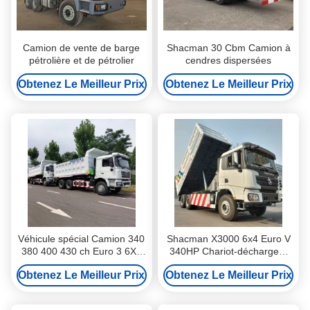
Camion de vente de barge
Shacman 30 Cbm Camion à
pétrolière et de pétrolier
cendres dispersées
Obtenez Le Meilleur Prix
Obtenez Le Meilleur Prix
Véhicule spécial Camion 340
Shacman X3000 6x4 Euro V
380 400 430 ch Euro 3 6X4
340HP Chariot-déchargeur
10 roues F3000 Diesel
de construction
Obtenez Le Meilleur Prix
Obtenez Le Meilleur Prix
Camion à décharge
SX32586R354 Pour le
transport du bâtiment