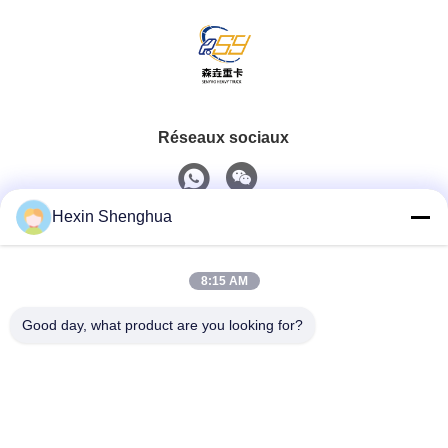
Réseaux sociaux
Hexin Shenghua
Contact rapide
8:15 AM
Téléphone
0086-13579271170
Good day, what product are you looking for?
E-Mail
shacman@shacman-truck.com