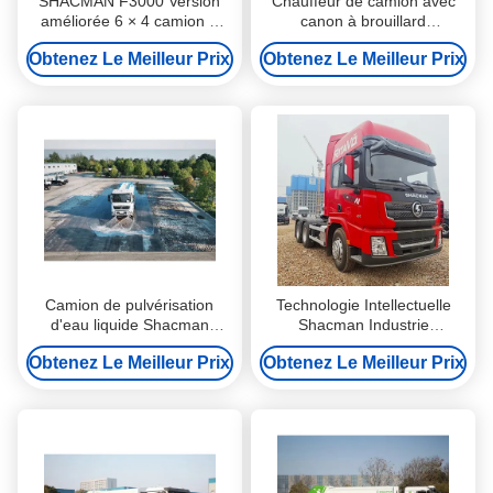
SHACMAN F3000 Version
Chauffeur de camion avec
améliorée 6 × 4 camion à
canon à brouillard
bascule SX3255DR404,
électronique
Obtenez Le Meilleur Prix
Obtenez Le Meilleur Prix
340HP Euro II Construction
camion à décharger
Camion de pulvérisation
Technologie Intellectuelle
d'eau liquide Shacman
Shacman Industrie
personnalisable avec canon
Construction Exploitation
Obtenez Le Meilleur Prix
Obtenez Le Meilleur Prix
à brouillard
Minière Transport de
Marchandises Tracteur
Remorqueur Véhicule
Camion