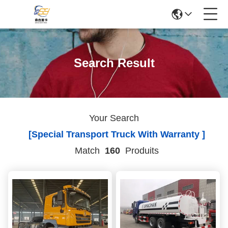
Search Result
Your Search
[special Transport Truck With Warranty ]
Match
160
Produits