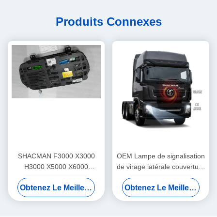
Produits Connexes
SHACMAN F3000 X3000
OEM Lampe de signalisation
H3000 X5000 X6000
de virage latérale couverture
Montage du tableau de bord
de protection lourde pour
Obtenez Le Meilleur Prix
Obtenez Le Meilleur Prix
du camion Groupe de
remplacer directement
panneaux d'instruments
SHACMAN F3000 série
pour le remplacement de
X3000