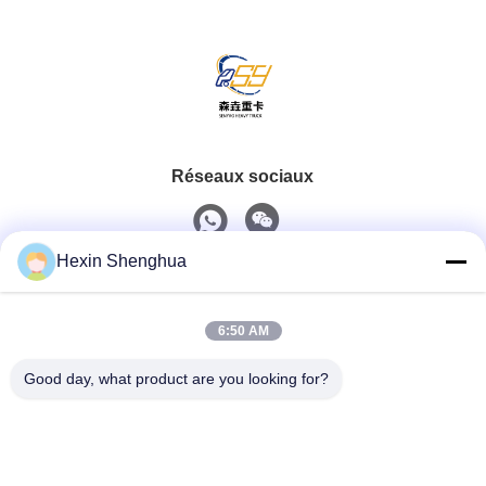
charges lourdes
Réseaux sociaux
Hexin Shenghua
Contact rapide
6:50 AM
Téléphone
0086-13579271170
Good day, what product are you looking for?
E-Mail
shacman@shacman-truck.com