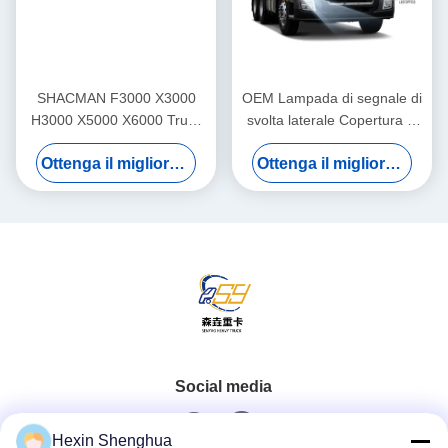
SHACMAN F3000 X3000
OEM Lampada di segnale di
H3000 X5000 X6000 Truck
svolta laterale Copertura di
Dashboard Assemblaggio
protezione per carico
Ottenga il migliore prezzo
Ottenga il migliore prezzo
Pannello strumentale Cluster
pesante Sostituzione diretta
per sostituzione pesante
per la serie SHACMAN
F3000 X3000
Social media
Hexin Shenghua