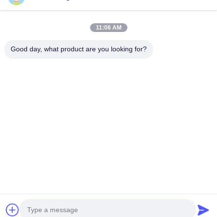
Contatto rapido
11:06 AM
Telefono
Good day, what product are you looking for?
0086-13579271170
E-Mail
shacman@shacman-truck.com
Indirizzo
34.75982954584075, 113.7674878365134
Norme Sulla Privacy
|
Mappa Del Sito
La Cina va bene. Qualità camion della gru Fornitore. 2026 Henan
Senyao Heavy Truck International Trade Co., Ltd. . Tutti i diritti
riservati.