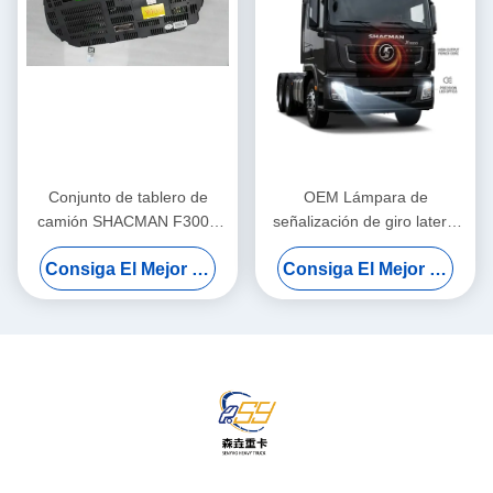
Conjunto de tablero de
OEM Lámpara de
camión SHACMAN F3000
señalización de giro lateral
X3000 H3000 X5000 X6000
Cobertura de protección de
Consiga El Mejor Precio
Consiga El Mejor Precio
Panel de instrumentos para
trabajo pesado Reemplazo
reemplazo de servicio
de ajuste directo para la
pesado
serie SHACMAN F3000
X3000