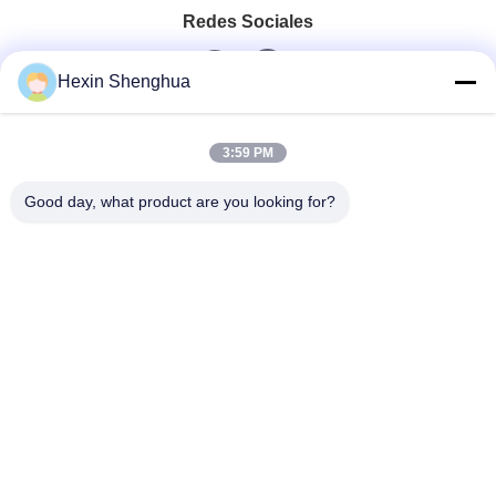
Redes Sociales
Hexin Shenghua
Contacto Rápido
3:59 PM
Teléfono
Good day, what product are you looking for?
0086-13579271170
Correo Electrónico
shacman@shacman-truck.com
Dirección
34.75982954584075, 113.7674878365134
Políticas De Privacidad
|
Mapa Del Sitio