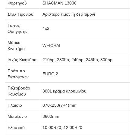
Φορτηγού
SHACMAN L3000
Στυλ Τιμονιού
Αριστερό τιμόνι ή δεξί τιμόνι
Τύπος
4x2
Οδήγησης
Μάρκα
WEICHAI
Κινητήρα
Ισχύς Κινητήρα
210hp, 230hp, 240hp, 245hp, 300hp
Πρότυπο
EURO 2
Εκπομπών
Ρεζερβουάρ
300L κράμα αλουμινίου
Καυσίμου
Πλαίσιο
870x250(7+4)mm
Μεταξόνιο
3600mm
Ελαστικό
10.00R20, 12.00R20