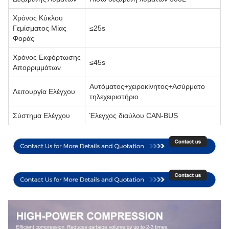
Χρόνος Κύκλου
Γεμίσματος Μίας
≤25s
Φοράς
Χρόνος Εκφόρτωσης
≤45s
Απορριμμάτων
Αυτόματος+χειροκίνητος+Ασύρματο
Λειτουργία Ελέγχου
τηλεχειριστήριο
Σύστημα Ελέγχου
Έλεγχος διαύλου CAN-BUS