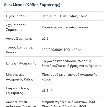
Άνω Μέρος (Κάδος Συμπίεσης)
Όγκος Κάδου
8m³, 10m³, 12m³, 14m³, 16m³
Σχήμα Κάδου
Κυρτό/τετράγωνο σώμα κάδου
Συμπίεσης
Λόγος Συμπίεσης
≥2.5
Τύπος Ανατροπής
120/240/660/1100L κάδος
Κάδου
Τρίγωνος κάδος/Κάδος πλήρους
Επιλογή Ανατροπής
δαπέδου/Συσκευή βραχίονα ανύψωσης
Μηχανισμός
Πίσω ουρά με μηχανισμό ανατροπής
Ανατροπής Κάδου
κάδου
Ενεργός Όγκος
≥1.8m³
Γεμίσματος
Χωρητικότητα
Μπροστινή δεξαμενή λυμάτων 300L,
Δεξαμενής Λυμάτων
Πίσω δεξαμενή λυμάτων 500L