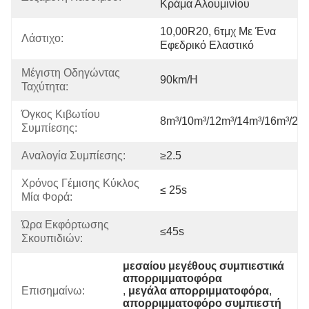
Κράμα Αλουμινίου
10,00R20, 6τμχ Με Ένα 
Λάστιχο:
Εφεδρικό Ελαστικό
Μέγιστη Οδηγώντας 
90km/h
Ταχύτητα:
Όγκος Κιβωτίου 
8m³/10m³/12m³/14m³/16m³/20
Συμπίεσης:
Αναλογία Συμπίεσης:
≥2.5
Χρόνος Γέμισης Κύκλος 
≤ 25s
Μία Φορά:
Ώρα Εκφόρτωσης 
≤45s
Σκουπιδιών:
μεσαίου μεγέθους συμπιεστικά 
απορριμματοφόρα
Επισημαίνω:
, 
μεγάλα απορριμματοφόρα
, 
απορριμματοφόρο συμπιεστή 