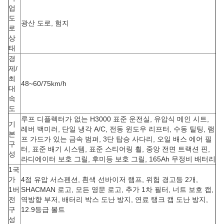
업
도
광산 도로, 험지
로
상
태
경
제/
최
48~60/75km/h
대
속
도
루프 디플렉터가 없는 H3000 표준 운전실, 유압식 메인 시트,
기
레버 백미러, 단일 냉각 A/C, 전동 윈도우 리프터, 수동 틸팅, 램
본
프 가드가 있는 금속 범퍼, 3단 탑승 사다리, 오일 배스 에어 필
구
터, 표준 배기 시스템, 표준 스티어링 휠, 중앙 전면 트랙션 핀,
성
라디에이터 보호 그릴, 후미등 보호 그릴, 165Ah 무정비 배터리
1국
가
4점 유압 서스펜션, 흰색 선바이저 램프, 위험 경고등 2개,
1버
SHACMAN 로고, 모든 영문 로고, 추가 1차 필터, 너트 보호 캡,
전
역방향 부저, 배터리 박스 도난 방지, 연료 탱크 캡 도난 방지,
구
12.9등급 볼트
성