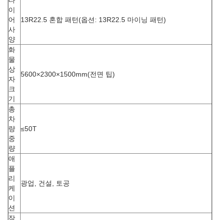
타
이
어
13R22.5 혼합 패턴(옵션: 13R22.5 마이닝 패턴)
사
양
화
물
상
5600×2300×1500mm(전면 팁)
자
크
기
총
차
량
≤50T
중
량
애
플
리
광업, 건설, 토공
케
이
션
작