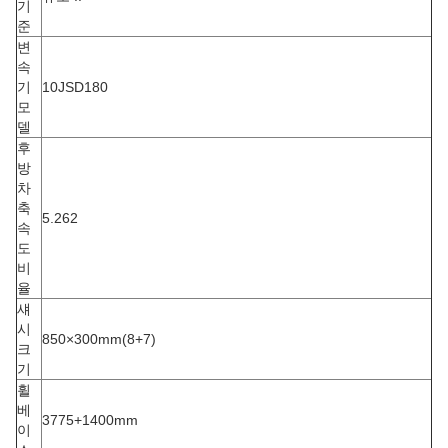
기
준
변
속
기
10JSD180
모
델
후
방
차
축
5.262
속
도
비
율
섀
시
850×300mm(8+7)
크
기
휠
베
3775+1400mm
이