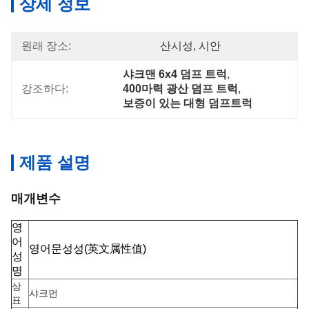
상세 정보
원래 장소:
산시성, 시안
샤크맨 6x4 덤프 트럭
, 
강조하다:
400마력 광산 덤프 트럭
, 
보증이 있는 대형 덤프트럭
제품 설명
매개변수
영
어
영어문성성(英文属性值)
성
명
상
샤크먼
표