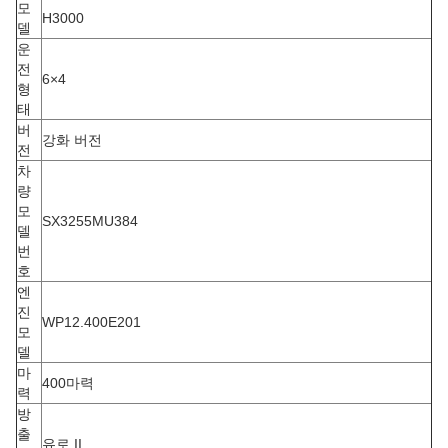
모
H3000
델
운
전
6×4
형
태
버
강화 버전
전
차
량
모
SX3255MU384
델
번
호
엔
진
WP12.400E201
모
델
마
400마력
력
방
출
유로 II