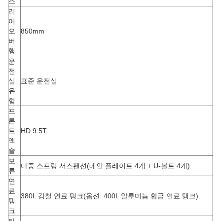
스
리
어
오
850mm
버
행
운
전
실
표준 운전실
유
형
프
론
트
HD 9.5T
액
슬
보
다중 스프링 서스펜션(메인 플레이트 4개 + U-볼트 4개)
류
연
료
380L 강철 연료 탱크(옵션: 400L 알루미늄 합금 연료 탱크)
탱
크