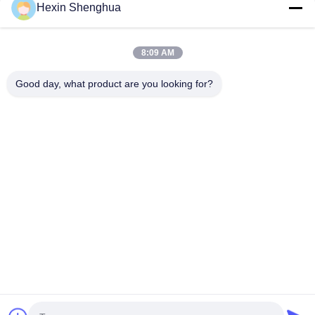
Hexin Shenghua
빠른 연락
8:09 AM
Good day, what product are you looking for?
Tel
0086-13579271170
이메일
shacman@shacman-truck.com
주소
34.75982954584075, 113.7674878365134
개인 정보 정책
|
사이트맵
중국 좋은 품질 크레인 트럭 공급업체. 저작권 © 2026 Henan