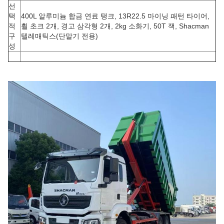
선
택
400L 알루미늄 합금 연료 탱크, 13R22.5 마이닝 패턴 타이어,
적
휠 초크 2개, 경고 삼각형 2개, 2kg 소화기, 50T 잭, Shacman
구
텔레매틱스(단말기 전용)
성