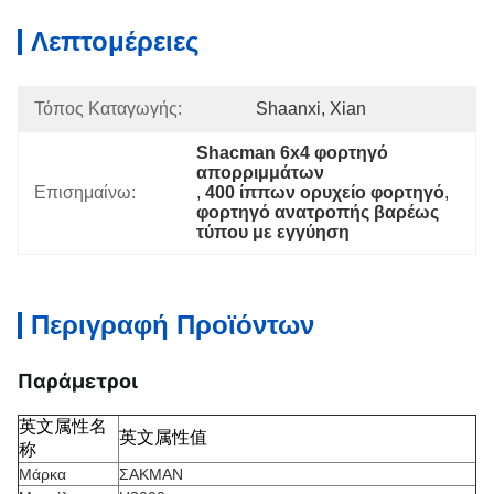
Λεπτομέρειες
Τόπος Καταγωγής:
Shaanxi, Xian
Shacman 6x4 φορτηγό 
απορριμμάτων
Επισημαίνω:
, 
400 ίππων ορυχείο φορτηγό
, 
φορτηγό ανατροπής βαρέως 
τύπου με εγγύηση
Περιγραφή Προϊόντων
Παράμετροι
英文属性名
英文属性值
称
Μάρκα
ΣΑΚΜΑΝ