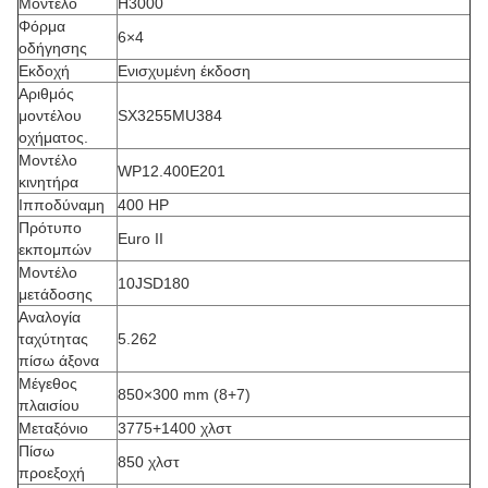
Μοντέλο
H3000
Φόρμα
6×4
οδήγησης
Εκδοχή
Ενισχυμένη έκδοση
Αριθμός
μοντέλου
SX3255MU384
οχήματος.
Μοντέλο
WP12.400E201
κινητήρα
Ιπποδύναμη
400 HP
Πρότυπο
Euro II
εκπομπών
Μοντέλο
10JSD180
μετάδοσης
Αναλογία
ταχύτητας
5.262
πίσω άξονα
Μέγεθος
850×300 mm (8+7)
πλαισίου
Μεταξόνιο
3775+1400 χλστ
Πίσω
850 χλστ
προεξοχή