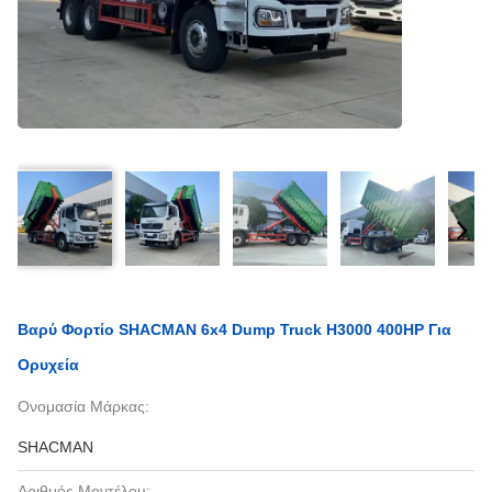
Βαρύ Φορτίο SHACMAN 6x4 Dump Truck H3000 400HP Για
Ορυχεία
Ονομασία Μάρκας:
SHACMAN
Αριθμός Μοντέλου: