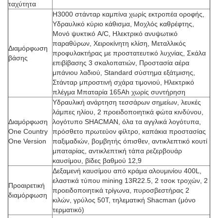
ταχύτητα
H3000 στάνταρ καμπίνα χωρίς εκτροπέα οροφής,
Υδραυλικό κύριο κάθισμα, Μοχλός καθρέφτης,
Μονό ψυκτικό A/C, Ηλεκτρικό ανυψωτικό
παραθύρων, Χειροκίνητη κλίση, Μεταλλικός
Διαμόρφωση
προφυλακτήρας με προστατευτικό λυχνίας, Σκάλα
βάσης
επιβίβασης 3 σκαλοπατιών, Προστασία αέρα
μπάνιου λαδιού, Standard σύστημα εξάτμισης,
Στάνταρ μπροστινή σχάρα τιμονιού, Ηλεκτρικό
πλέγμα Μπαταρία 165Ah χωρίς συντήρηση
Υδραυλική ανάρτηση τεσσάρων σημείων, λευκές
λάμπες ηλίου, 2 προειδοποιητικά φώτα κινδύνου,
Διαμόρφωση
λογότυπο SHACMAN, όλα τα αγγλικά λογότυπα,
One Country
πρόσθετο πρωτεύον φίλτρο, καπάκια προστασίας
One Version
παξιμαδιών, βομβητής όπισθεν, αντικλεπτικό κουτί
μπαταρίας, αντικλεπτική τάπα ρεζερβουάρ
καυσίμου, βίδες βαθμού 12,9
Δεξαμενή καυσίμου από κράμα αλουμινίου 400L,
ελαστικά τύπου mining 13R22.5, 2 τσοκ τροχών, 2
Προαιρετική
προειδοποιητικά τρίγωνα, πυροσβεστήρας 2
διαμόρφωση
κιλών, γρύλος 50T, τηλεματική Shacman (μόνο
τερματικό)