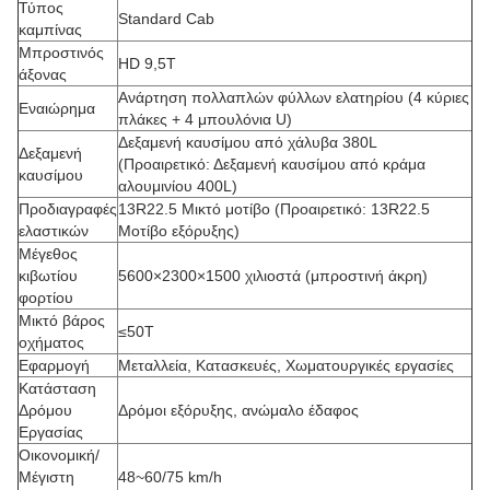
Τύπος
Standard Cab
καμπίνας
Μπροστινός
HD 9,5Τ
άξονας
Ανάρτηση πολλαπλών φύλλων ελατηρίου (4 κύριες
Εναιώρημα
πλάκες + 4 μπουλόνια U)
Δεξαμενή καυσίμου από χάλυβα 380L
Δεξαμενή
(Προαιρετικό: Δεξαμενή καυσίμου από κράμα
καυσίμου
αλουμινίου 400L)
Προδιαγραφές
13R22.5 Μικτό μοτίβο (Προαιρετικό: 13R22.5
ελαστικών
Μοτίβο εξόρυξης)
Μέγεθος
κιβωτίου
5600×2300×1500 χιλιοστά (μπροστινή άκρη)
φορτίου
Μικτό βάρος
≤50Τ
οχήματος
Εφαρμογή
Μεταλλεία, Κατασκευές, Χωματουργικές εργασίες
Κατάσταση
Δρόμου
Δρόμοι εξόρυξης, ανώμαλο έδαφος
Εργασίας
Οικονομική/
Μέγιστη
48~60/75 km/h