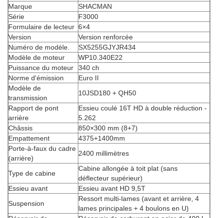
Marque
SHACMAN
Série
F3000
Formulaire de lecteur
6×4
Version
Version renforcée
Numéro de modèle.
SX5255GJYJR434
Modèle de moteur
WP10.340E22
Puissance du moteur
340 ch
Norme d'émission
Euro II
Modèle de
10JSD180 + QH50
transmission
Rapport de pont
Essieu coulé 16T HD à double réduction -
arrière
5.262
Châssis
850×300 mm (8+7)
Empattement
4375+1400mm
Porte-à-faux du cadre
2400 millimètres
(arrière)
Cabine allongée à toit plat (sans
Type de cabine
déflecteur supérieur)
Essieu avant
Essieu avant HD 9,5T
Ressort multi-lames (avant et arrière, 4
Suspension
lames principales + 4 boulons en U)