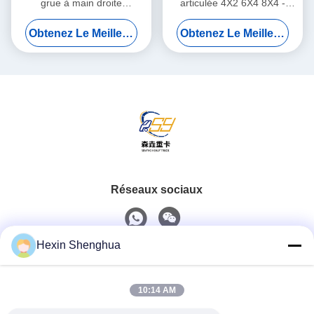
grue à main droite
articulée 4X2 6X4 8X4 -
hydraulique de 7 tonnes
Grue plate de 2 à 220
Obtenez Le Meilleur Prix
Obtenez Le Meilleur Prix
tonnes
Réseaux sociaux
Hexin Shenghua
Contact rapide
10:14 AM
Téléphone