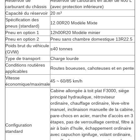
Réservoir de
Réservoir de carburant en acier de 400 L
carburant du châssis
(avec protection inférieure)
Capacité du réservoir
20 m³
Spécification des
12.00R20 Modèle Mixte
pneus (standard)
Pneu en option 1
12h00R20 Modèle minier
Pneu en option 2
Pneu sans chambre domestique 13R22.5
Poids brut du véhicule
≤40 tonnes
(GVW)
Type de transport
Charge lourde
Conditions routières
Routes boueuses, cahoteuses et en pente
applicables
Vitesse
45 ~ 60/85 km/h
économique/maximale
Cabine allongée à toit plat F3000, siège
principal hydraulique, rétroviseur
ordinaire, chauffage ordinaire, lève-vitre
manuel, inclinaison manuelle de la cabine,
pare-chocs en acier, marche d'accès en 3
étapes, pas de verrouillage central, filtre à
Configuration
air à bain d'huile, échappement ordinaire
standard
avec capuchon ignifuge, volant ordinaire,