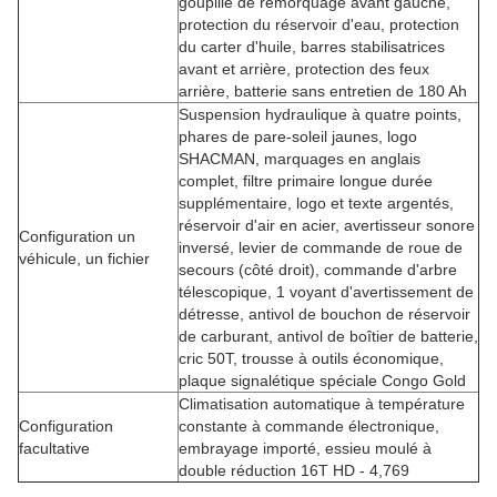
goupille de remorquage avant gauche,
protection du réservoir d'eau, protection
du carter d'huile, barres stabilisatrices
avant et arrière, protection des feux
arrière, batterie sans entretien de 180 Ah
Suspension hydraulique à quatre points,
phares de pare-soleil jaunes, logo
SHACMAN, marquages ​​en anglais
complet, filtre primaire longue durée
supplémentaire, logo et texte argentés,
réservoir d'air en acier, avertisseur sonore
Configuration un
inversé, levier de commande de roue de
véhicule, un fichier
secours (côté droit), commande d'arbre
télescopique, 1 voyant d'avertissement de
détresse, antivol de bouchon de réservoir
de carburant, antivol de boîtier de batterie,
cric 50T, trousse à outils économique,
plaque signalétique spéciale Congo Gold
Climatisation automatique à température
Configuration
constante à commande électronique,
facultative
embrayage importé, essieu moulé à
double réduction 16T HD - 4,769