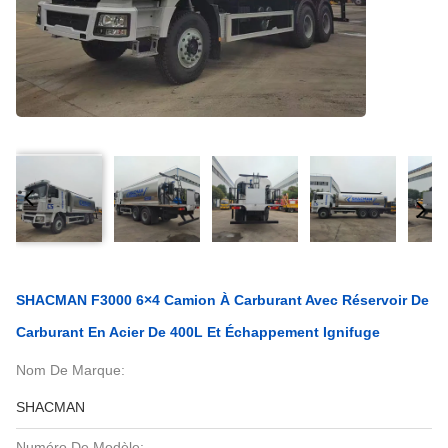
SHACMAN F3000 6×4 Camion À Carburant Avec Réservoir De
Carburant En Acier De 400L Et Échappement Ignifuge
Nom De Marque:
SHACMAN
Numéro De Modèle: