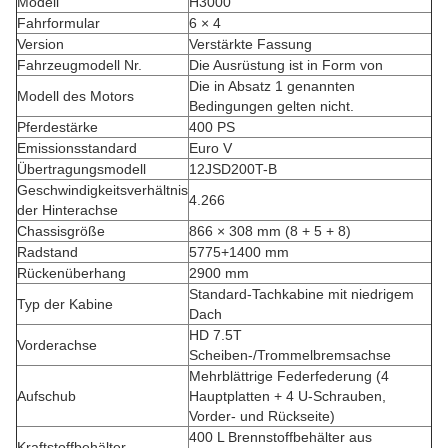
Modell
H3000
Fahrformular
6 × 4
Version
Verstärkte Fassung
Fahrzeugmodell Nr.
Die Ausrüstung ist in Form von
Die in Absatz 1 genannten
Modell des Motors
Bedingungen gelten nicht.
Pferdestärke
400 PS
Emissionsstandard
Euro V
Übertragungsmodell
12JSD200T-B
Geschwindigkeitsverhältnis
4.266
der Hinterachse
Chassisgröße
866 × 308 mm (8 + 5 + 8)
Radstand
5775+1400 mm
Rückenüberhang
2900 mm
Standard-Tachkabine mit niedrigem
Typ der Kabine
Dach
HD 7.5T
Vorderachse
Scheiben-/Trommelbremsachse
Mehrblättrige Federfederung (4
Aufschub
Hauptplatten + 4 U-Schrauben,
Vorder- und Rückseite)
400 L Brennstoffbehälter aus
Kraftstoffbehälter