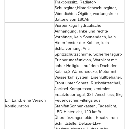
Traktionssitz, Radiator-
Schutzgitter,Hinterlichtschutzgitter,
Winddichtes Ölgitter, wartungsfreie
Batterie von 180Ah
Vierpunktige hydraulische
Aufhängung, linke und rechte
Vorhänge, kein Sonnendach, kein
Hinterfenster der Kabine, kein
Schlafvorhang, Anti-
Spritzschutzschirme, Sicherheitsgurt-
Erinnerungsfunktion, Warnlicht mit
hoher Helligkeit auf dem Dach der
Kabine,2 Warndreiecke, Motor mit
Wasserkühlsystem, Eisenluftbehälter,
Front unter Schutz, Rückwärtsschall,
Jacksel-Kompressor, zentrales
Ersatzteuerregal, 32T-Anschluss, 8kg
Ein Land, eine Version
Feuerlöscher,Fittings aus
Konfiguration
StahlfettSonnenkasten, Tageslicht,
LED-Hinterlicht, 120 km/h
Überstürzungsmelder, Ersatzstrom-
Schnittstelle, Deluxe-Lkw-