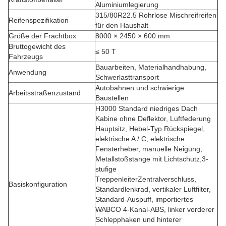
Aluminiumlegierung
315/80R22.5 Rohrlose Mischreifreifen
Reifenspezifikation
für den Haushalt
Größe der Frachtbox
8000 × 2450 × 600 mm
Bruttogewicht des
≤ 50 T
Fahrzeugs
Bauarbeiten, Materialhandhabung,
Anwendung
Schwerlasttransport
Autobahnen und schwierige
Arbeitsstraßenzustand
Baustellen
H3000 Standard niedriges Dach
Kabine ohne Deflektor, Luftfederung
Hauptsitz, Hebel-Typ Rückspiegel,
elektrische A / C, elektrische
Fensterheber, manuelle Neigung,
Metallstoßstange mit Lichtschutz,3-
stufige
TreppenleiterZentralverschluss,
Basiskonfiguration
Standardlenkrad, vertikaler Luftfilter,
Standard-Auspuff, importiertes
WABCO 4-Kanal-ABS, linker vorderer
Schlepphaken und hinterer