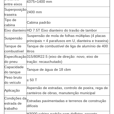
4375+1400 mm
entre eixos
Superposição
2400 mm
traseira
Tipo de
Cabina padrão
cabina
Eixo dianteiro
HD 7.5T Eixo dianteiro do travão de tambor
Suspensão de mola de folhas múltiplas (4 placas
Suspensão
principais + 4 parafusos em U, dianteira e traseira)
Tanque de
Tanque de combustível de liga de alumínio de 400
combustível
litros
Especificação
315/80R22.5 (eixo de direção: novo, eixo de
do pneu
tração: recauchutado)
Capacidade
Tanque de água de 18 cbm
do tanque
Peso bruto
≤ 50 T
do veículo
Aspersão de estradas, controlo de poeira, rega de
Aplicação
canteiros de obras, manutenção municipal
Condições da
Estradas pavimentadas e terrenos de construção
estrada de
difíceis
trabalho
H3000 cabine padrão sem defletor, assento