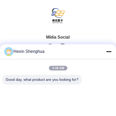
Mídia Social
Hexin Shenghua
Contato rápido
3:38 AM
Telefone
Good day, what product are you looking for?
0086-13579271170
E-Mail
shacman@shacman-truck.com