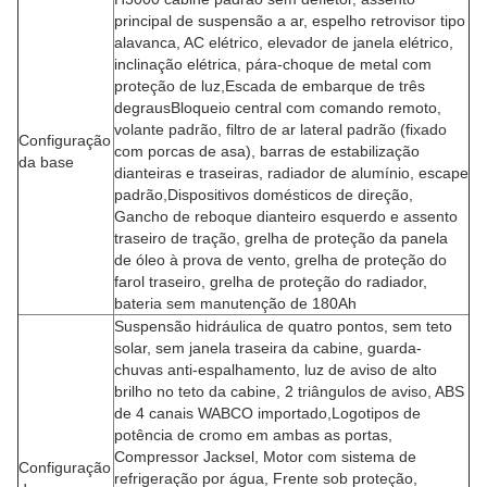
principal de suspensão a ar, espelho retrovisor tipo
alavanca, AC elétrico, elevador de janela elétrico,
inclinação elétrica, pára-choque de metal com
proteção de luz,Escada de embarque de três
degrausBloqueio central com comando remoto,
volante padrão, filtro de ar lateral padrão (fixado
Configuração
com porcas de asa), barras de estabilização
da base
dianteiras e traseiras, radiador de alumínio, escape
padrão,Dispositivos domésticos de direção,
Gancho de reboque dianteiro esquerdo e assento
traseiro de tração, grelha de proteção da panela
de óleo à prova de vento, grelha de proteção do
farol traseiro, grelha de proteção do radiador,
bateria sem manutenção de 180Ah
Suspensão hidráulica de quatro pontos, sem teto
solar, sem janela traseira da cabine, guarda-
chuvas anti-espalhamento, luz de aviso de alto
brilho no teto da cabine, 2 triângulos de aviso, ABS
de 4 canais WABCO importado,Logotipos de
potência de cromo em ambas as portas,
Compressor Jacksel, Motor com sistema de
Configuração
refrigeração por água, Frente sob proteção,