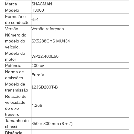
Marca
SHACMAN
Modelo
H3000
Formulário
6×4
de condução
Versão
Versão reforçada
Número do
modelo do
SX5288GYS MU434
veículo.
Modelo do
WP12.400E50
motor
Potência
400 cv
Norma de
Euro V
emissões
Modelo de
12JSD200T-B
transmissão
Relação de
velocidade
4.266
do eixo
traseiro
Tamanho do
850 × 300 mm (8 + 7)
chassi
Distância