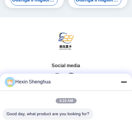
idraulico destro da 7
2 a 220 Toneladas
tonnellate
Social media
Hexin Shenghua
Contatto rapido
3:10 AM
Telefono
Good day, what product are you looking for?
0086-13579271170