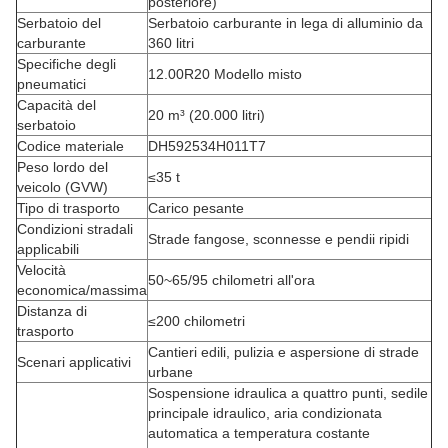
posteriore)
Serbatoio del
Serbatoio carburante in lega di alluminio da
carburante
360 litri
Specifiche degli
12.00R20 Modello misto
pneumatici
Capacità del
20 m³ (20.000 litri)
serbatoio
Codice materiale
DH592534H011T7
Peso lordo del
≤35 t
veicolo (GVW)
Tipo di trasporto
Carico pesante
Condizioni stradali
Strade fangose, sconnesse e pendii ripidi
applicabili
Velocità
50~65/95 chilometri all'ora
economica/massima
Distanza di
≤200 chilometri
trasporto
Cantieri edili, pulizia e aspersione di strade
Scenari applicativi
urbane
Sospensione idraulica a quattro punti, sedile
principale idraulico, aria condizionata
automatica a temperatura costante