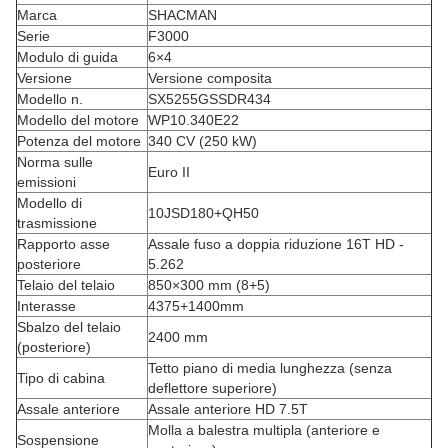
Marca
SHACMAN
Serie
F3000
Modulo di guida
6×4
Versione
Versione composita
Modello n.
SX5255GSSDR434
Modello del motore
WP10.340E22
Potenza del motore
340 CV (250 kW)
Norma sulle
Euro II
emissioni
Modello di
10JSD180+QH50
trasmissione
Rapporto asse
Assale fuso a doppia riduzione 16T HD -
posteriore
5.262
Telaio del telaio
850×300 mm (8+5)
Interasse
4375+1400mm
Sbalzo del telaio
2400 mm
(posteriore)
Tetto piano di media lunghezza (senza
Tipo di cabina
deflettore superiore)
Assale anteriore
Assale anteriore HD 7.5T
Molla a balestra multipla (anteriore e
Sospensione