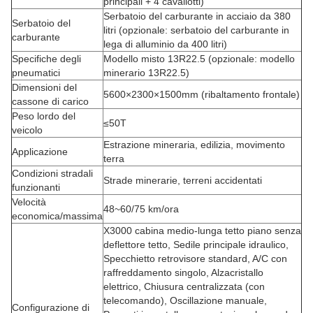
principali + 4 cavallotti)
Serbatoio del carburante in acciaio da 380
Serbatoio del
litri (opzionale: serbatoio del carburante in
carburante
lega di alluminio da 400 litri)
Specifiche degli
Modello misto 13R22.5 (opzionale: modello
pneumatici
minerario 13R22.5)
Dimensioni del
5600×2300×1500mm (ribaltamento frontale)
cassone di carico
Peso lordo del
≤50T
veicolo
Estrazione mineraria, edilizia, movimento
Applicazione
terra
Condizioni stradali
Strade minerarie, terreni accidentati
funzionanti
Velocità
48~60/75 km/ora
economica/massima
X3000 cabina medio-lunga tetto piano senza
deflettore tetto, Sedile principale idraulico,
Specchietto retrovisore standard, A/C con
raffreddamento singolo, Alzacristallo
elettrico, Chiusura centralizzata (con
telecomando), Oscillazione manuale,
Configurazione di