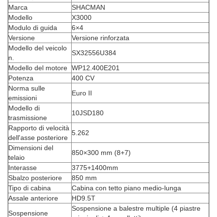
Marca
SHACMAN
Modello
X3000
Modulo di guida
6×4
Versione
Versione rinforzata
Modello del veicolo
SX32556U384
n.
Modello del motore
WP12.400E201
Potenza
400 CV
Norma sulle
Euro II
emissioni
Modello di
10JSD180
trasmissione
Rapporto di velocità
5.262
dell'asse posteriore
Dimensioni del
850×300 mm (8+7)
telaio
Interasse
3775+1400mm
Sbalzo posteriore
850 mm
Tipo di cabina
Cabina con tetto piano medio-lunga
Assale anteriore
HD9.5T
Sospensione a balestre multiple (4 piastre
Sospensione