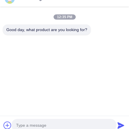
Contatto rapido
12:35 PM
Telefono
Good day, what product are you looking for?
0086-13579271170
E-Mail
shacman@shacman-truck.com
Indirizzo
34.75982954584075, 113.7674878365134
Norme Sulla Privacy
|
Mappa Del Sito
La Cina va bene. Qualità camion della gru Fornitore. 2026 Henan
Senyao Heavy Truck International Trade Co., Ltd. . Tutti i diritti
riservati.