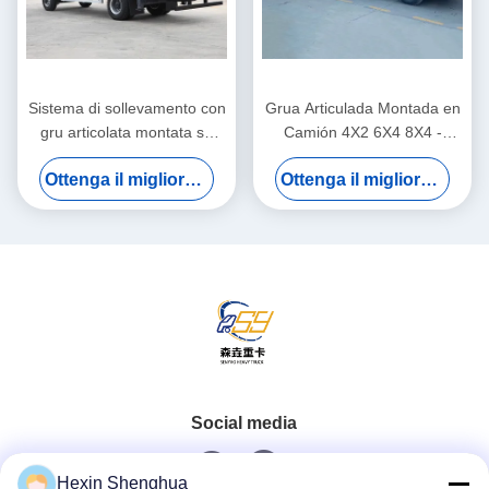
Sistema di sollevamento con
Grua Articulada Montada en
gru articolata montata su
Camión 4X2 6X4 8X4 -
camion con braccio dritto
Camión Grúa Plataforma de
Ottenga il migliore prezzo
Ottenga il migliore prezzo
idraulico destro da 7
2 a 220 Toneladas
tonnellate
Social media
Hexin Shenghua