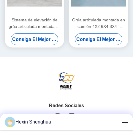
Sistema de elevación de
Grúa articulada montada en
grúa articulada montada en
camión 4X2 6X4 8X4 -
camión con pluma recta
Camión grúa de plataforma
Consiga El Mejor Precio
Consiga El Mejor Precio
hidráulica derecha de 7
de 2 a 220 toneladas
toneladas
Redes Sociales
Hexin Shenghua
Contacto Rápido