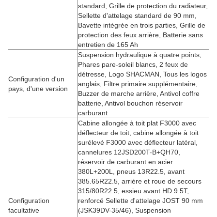
standard, Grille de protection du radiateur,
Sellette d'attelage standard de 90 mm,
Bavette intégrée en trois parties, Grille de
protection des feux arrière, Batterie sans
entretien de 165 Ah
Suspension hydraulique à quatre points,
Phares pare-soleil blancs, 2 feux de
détresse, Logo SHACMAN, Tous les logos
Configuration d'un
anglais, Filtre primaire supplémentaire,
pays, d'une version
Buzzer de marche arrière, Antivol coffre
batterie, Antivol bouchon réservoir
carburant
Cabine allongée à toit plat F3000 avec
déflecteur de toit, cabine allongée à toit
surélevé F3000 avec déflecteur latéral,
cannelures 12JSD200T-B+QH70,
réservoir de carburant en acier
380L+200L, pneus 13R22.5, avant
385.65R22.5, arrière et roue de secours
315/80R22.5, essieu avant HD 9.5T,
Configuration
renforcé Sellette d'attelage JOST 90 mm
facultative
(JSK39DV-35/46), Suspension