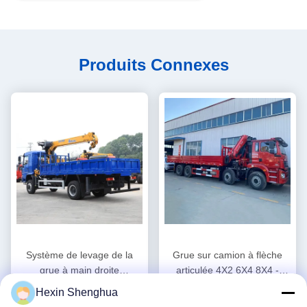
Produits Connexes
Système de levage de la
Grue sur camion à flèche
grue à main droite
articulée 4X2 6X4 8X4 -
hydraulique de 7 tonnes
Grue plate de 2 à 220
Hexin Shenghua
Obtenez Le Meilleur Prix
Obtenez Le Meilleur Prix
tonnes