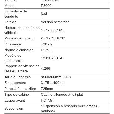
Modèle
F3000
Formulaire de
6×4
conduite
Version
Version renforcée
Numéro de modèle du
SX4255JV324
véhicule.
Modèle de moteur
WP12.430E201
Puissance
430 ch
Norme d'émission
Euro II
Modèle de
12JSD200T-B
transmission
Rapport de vitesse de
4.266
l'essieu arrière
Taille du châssis
850×300mm (8+5)
Empattement
3175+1400mm
Porte-à-faux arrière
725mm
Type de cabine
Cabine allongée à toit plat
Essieu avant
HD 7,5T
Suspension à ressorts multilames (2
Suspension
boulons)