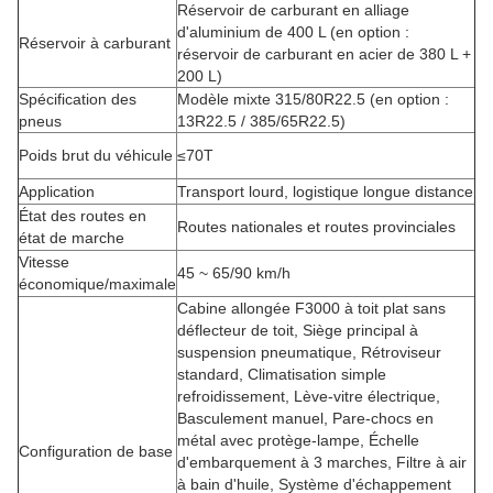
Réservoir de carburant en alliage
d'aluminium de 400 L (en option :
Réservoir à carburant
réservoir de carburant en acier de 380 L +
200 L)
Spécification des
Modèle mixte 315/80R22.5 (en option :
pneus
13R22.5 / 385/65R22.5)
Poids brut du véhicule
≤70T
Application
Transport lourd, logistique longue distance
État des routes en
Routes nationales et routes provinciales
état de marche
Vitesse
45 ~ 65/90 km/h
économique/maximale
Cabine allongée F3000 à toit plat sans
déflecteur de toit, Siège principal à
suspension pneumatique, Rétroviseur
standard, Climatisation simple
refroidissement, Lève-vitre électrique,
Basculement manuel, Pare-chocs en
métal avec protège-lampe, Échelle
Configuration de base
d'embarquement à 3 marches, Filtre à air
à bain d'huile, Système d'échappement