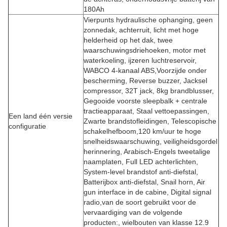
180Ah
Vierpunts hydraulische ophanging, geen
zonnedak, achterruit, licht met hoge
helderheid op het dak, twee
waarschuwingsdriehoeken, motor met
waterkoeling, ijzeren luchtreservoir,
WABCO 4-kanaal ABS,Voorzijde onder
bescherming, Reverse buzzer, Jacksel
compressor, 32T jack, 8kg brandblusser,
Gegooide voorste sleepbalk + centrale
tractieapparaat, Staal vettoepassingen,
Een land één versie
Zwarte brandstofleidingen, Telescopische
configuratie
schakelhefboom,120 km/uur te hoge
snelheidswaarschuwing, veiligheidsgordel
herinnering, Arabisch-Engels tweetalige
naamplaten, Full LED achterlichten,
System-level brandstof anti-diefstal,
Batterijbox anti-diefstal, Snail horn, Air
gun interface in de cabine, Digital signal
radio,van de soort gebruikt voor de
vervaardiging van de volgende
producten:, wielbouten van klasse 12.9