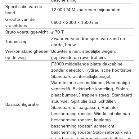
bescherming
Specificatie van de
12.00R24 Mixpatronen mijnbanden
band
Grootte van de
6600 × 2300 × 1500 mm
vrachtdoos
Bruto voertuiggewicht
≤ 70 T
Zwaar vervoer, transport van zand en
Toepassing
aarde, bouw
Werkomstandigheden
Bouwterreinen, stedelijke wegen,
op de weg
geplaveide en ruwe trottoirs
F3000 middellange platte dakcabine
zonder deflector, Hydraulische hoofdstoel,
Standaard achteruitkijkspiegel,
Warmtezone airconditioner, Handmatige
vensterlift, Elektrische kanteling, Stalen
plaat bumper,3 trappen steeg, Standaard
stuurwiel, Split olie bad luchtfilter,
Basisconfiguratie
Standaard uitlaatgassen, Radiator
bescherming rooster, Winddicht olie pan
bescherming rooster, koplamp
bescherming rooster, achterlicht
bescherming rooster,Stabilisatorbalk van
de achteras, onderhoudsvrije batterij van