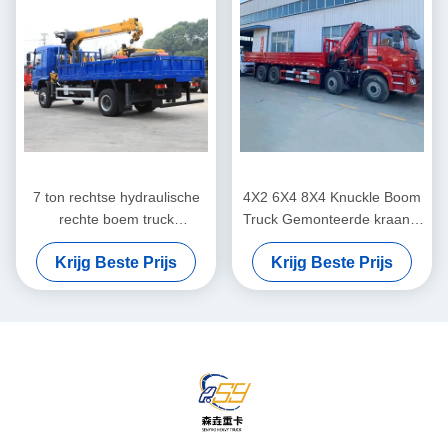
7 ton rechtse hydraulische
4X2 6X4 8X4 Knuckle Boom
rechte boem truck
Truck Gemonteerde kraan 2
gemonteerd knokkel
- 220 ton Flatbed Crane
Krijg Beste Prijs
Krijg Beste Prijs
kraanheffen systeem
Truck