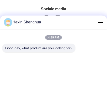
Sociale media
Hexin Shenghua
Snel contact
4:39 PM
Tel.
Good day, what product are you looking for?
0086-13579271170
E-Mail
shacman@shacman-truck.com
Adres
34.75982954584075, 113.7674878365134