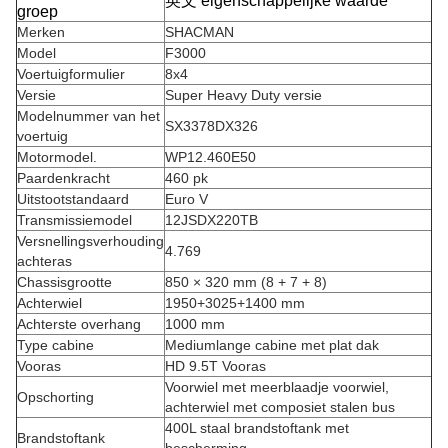
英文 eigenschappelijke waarde
groep
Merken
SHACMAN
Model
F3000
Voertuigformulier
8x4
Versie
Super Heavy Duty versie
Modelnummer van het
SX3378DX326
voertuig
Motormodel.
WP12.460E50
Paardenkracht
460 pk
Uitstootstandaard
Euro V
Transmissiemodel
12JSDX220TB
Versnellingsverhouding
4.769
achteras
Chassisgrootte
850 × 320 mm (8 + 7 + 8)
Achterwiel
1950+3025+1400 mm
Achterste overhang
1000 mm
Type cabine
Mediumlange cabine met plat dak
Vooras
HD 9.5T Vooras
Voorwiel met meerblaadje voorwiel,
Opschorting
achterwiel met composiet stalen bus
400L staal brandstoftank met
Brandstoftank