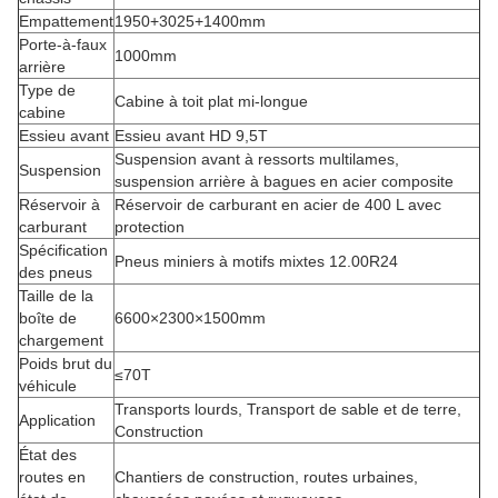
Empattement
1950+3025+1400mm
Porte-à-faux
1000mm
arrière
Type de
Cabine à toit plat mi-longue
cabine
Essieu avant
Essieu avant HD 9,5T
Suspension avant à ressorts multilames,
Suspension
suspension arrière à bagues en acier composite
Réservoir à
Réservoir de carburant en acier de 400 L avec
carburant
protection
Spécification
Pneus miniers à motifs mixtes 12.00R24
des pneus
Taille de la
boîte de
6600×2300×1500mm
chargement
Poids brut du
≤70T
véhicule
Transports lourds, Transport de sable et de terre,
Application
Construction
État des
routes en
Chantiers de construction, routes urbaines,