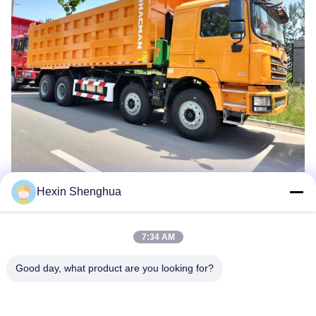
Hexin Shenghua
Balises:
SHACMAN F3000 6x4 Crane Truck
7:34 AM
XCMG Crane Truck With 340HP Engine
Good day, what product are you looking for?
Heavy Load Handling Crane Truck