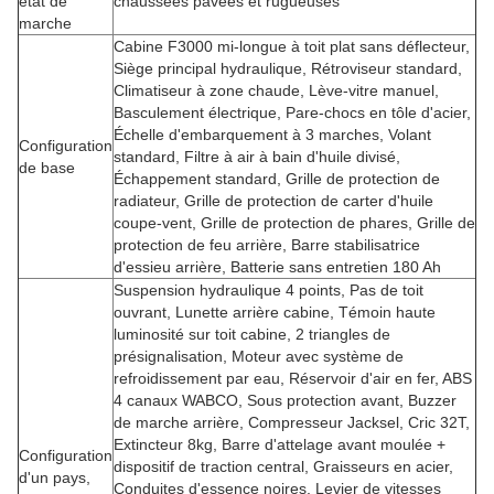
état de
chaussées pavées et rugueuses
marche
Cabine F3000 mi-longue à toit plat sans déflecteur,
Siège principal hydraulique, Rétroviseur standard,
Climatiseur à zone chaude, Lève-vitre manuel,
Basculement électrique, Pare-chocs en tôle d'acier,
Échelle d'embarquement à 3 marches, Volant
Configuration
standard, Filtre à air à bain d'huile divisé,
de base
Échappement standard, Grille de protection de
radiateur, Grille de protection de carter d'huile
coupe-vent, Grille de protection de phares, Grille de
protection de feu arrière, Barre stabilisatrice
d'essieu arrière, Batterie sans entretien 180 Ah
Suspension hydraulique 4 points, Pas de toit
ouvrant, Lunette arrière cabine, Témoin haute
luminosité sur toit cabine, 2 triangles de
présignalisation, Moteur avec système de
refroidissement par eau, Réservoir d'air en fer, ABS
4 canaux WABCO, Sous protection avant, Buzzer
de marche arrière, Compresseur Jacksel, Cric 32T,
Extincteur 8kg, Barre d'attelage avant moulée +
Configuration
dispositif de traction central, Graisseurs en acier,
d'un pays,
Conduites d'essence noires, Levier de vitesses