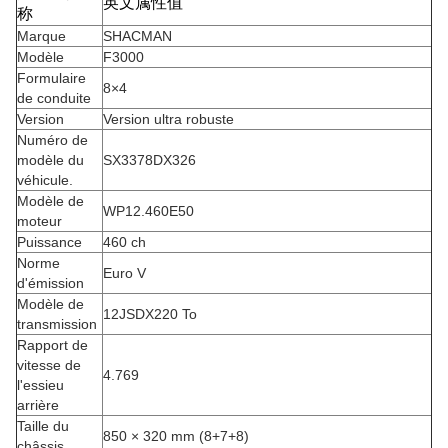
英文属性值
称
Marque
SHACMAN
Modèle
F3000
Formulaire
8×4
de conduite
Version
Version ultra robuste
Numéro de
modèle du
SX3378DX326
véhicule.
Modèle de
WP12.460E50
moteur
Puissance
460 ch
Norme
Euro V
d'émission
Modèle de
12JSDX220 To
transmission
Rapport de
vitesse de
4.769
l'essieu
arrière
Taille du
850 × 320 mm (8+7+8)
châssis