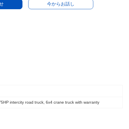
せ
今からお話し
5HP intercity road truck
, 
6x4 crane truck with warranty