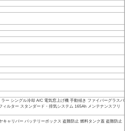
ー シングル冷却 A/C 電気窓上げ機 手動傾き ファイバーグラスバ
ィルター スタンダード・排気システム 165Ah メンテナンスフリ
イヤキャリバー バッテリーボックス 盗難防止 燃料タンク蓋 盗難防止