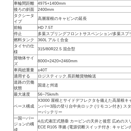
車輪間距離
4975+1400mm
後ろの斜面
2400mm
タクシータ
高層屋根のキャビンの延長
イプ
前軸
HD 7.5T
停止
多葉スプリングフロントサスペンション/多葉スプリ
燃料タンク
360L アルミ合金
タイヤの仕
315/80R22.5 混合型
様
貨物体サイ
8000×2420×2460mm
ズ
車両総重量
≤40T
適用する
ロジスティック,長距離貨物輸送
道路の労働
国道と州道
状態
最大速度
56~75km/h
X3000 屋根とサイドデフレクタを備えた高屋根キ
ベース構成
ンパー3段の登り台中央ロック (リモコン付き) ス
ーバッテリー
一国一バー
4点式液圧式懸垂 カービンの天井と後窓 広めのスリ
ジョンの構
ECE R105 準拠 (電源切断スイッチ付き: キャビ
成