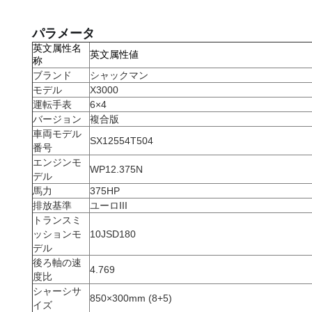
パラメータ
英文属性名
英文属性値
称
ブランド
シャックマン
モデル
X3000
運転手表
6×4
バージョン
複合版
車両モデル
SX12554T504
番号
エンジンモ
WP12.375N
デル
馬力
375HP
排放基準
ユーロIII
トランスミ
ッションモ
10JSD180
デル
後ろ軸の速
4.769
度比
シャーシサ
850×300mm (8+5)
イズ