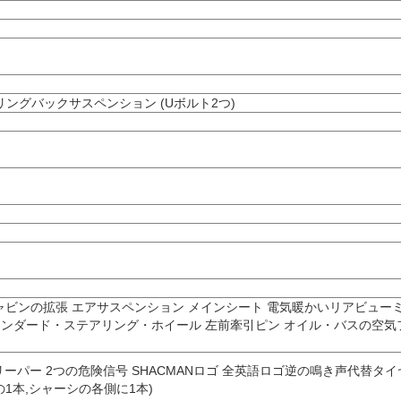
ングバックサスペンション (Uボルト2つ)
ャビンの拡張 エアサスペンション メインシート 電気暖かいリアビューミラ
タンダード・ステアリング・ホイール 左前牽引ピン オイル・バスの空気フ
ーパー 2つの危険信号 SHACMANロゴ 全英語ロゴ逆の鳴き声代替タ
ンの1本,シャーシの各側に1本)