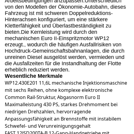
Arbeitsbedingungen anzupassen.Unterschiedlich
von den Modellen der Ökonomie-Autobahn, dieses
Fahrzeug ist mit schweren Doppelreduktions-
Hinterachsen konfiguriert, um eine stärkere
Kletterfähigkeit und Überlastbeständigkeit zu
bieten.Die Kernleistung wird durch den
mechanischen Euro II-Einspritzmotor WP12
erzeugt., wodurch die häufigen Ausfallrisiken von
Hochdruck-Gemeinschaftsbahnanlagen, die durch
unreinen Diesel ausgelöst werden, vermieden und
die Ausfallzeiten für die Instandhaltung der Flotte
erheblich reduziert werden.
Wesentliche Merkmale
WP12.430E201 11,6L mechanische Injektionsmaschine
mit sechs Reihen, ohne komplexe elektronische
Common Rail-Struktur, Abgasnorm Euro II
Maximalleistung 430 PS, starkes Drehmoment bei
niedrigen Drehzahlen, hervorragende
Anpassungsfähigkeit an Brennstoffe mit instabilem
Schwefel- und Verunreinigungsgehalt
FAST 12JSD200TA-B 12-Gang-Handgetriebe mit