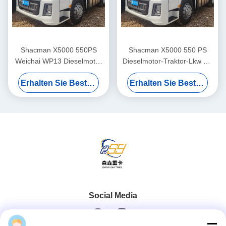
Shacman X5000 550PS
Shacman X5000 550 PS
Weichai WP13 Dieselmotor
Dieselmotor-Traktor-Lkw mit
6×4 Antriebsrad-
21-30 t Ladekapazität und
Erhalten Sie Besten Preis
Erhalten Sie Besten Preis
Zugmaschine mit 21-30t
Euro 5 Emissionsstandard
Ladekapazität
Social Media