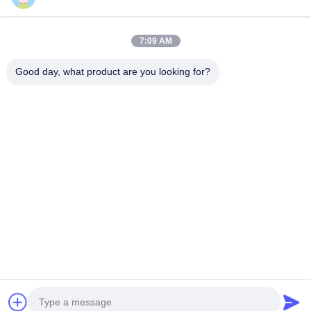
Schneller Kontakt
7:09 AM
Telefon
Good day, what product are you looking for?
0086-13579271170
E-Mail
shacman@shacman-truck.com
Adresse
34.75982954584075, 113.7674878365134
Privacy Policy
|
Sitemap
China gut Qualität Kran-LKW Lieferant. Copyright © 2026 Henan
Senyao Heavy Truck International Trade Co., Ltd. . Alle Rechte
vorbehalten.