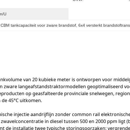
Km/u
 CBM tankcapaciteit voor zware brandstof
, 
6x4 versterkt brandstoftrans
volume van 20 kubieke meter is ontworpen voor middelgrot
van zware langeafstandstraktormodellen geoptimaliseerd v
lieproducten op geasfalteerde provinciale snelwegen, regi
 de 45°C uitkomen.
sche injectie aandrijflijn zonder common rail elektronisc
zwavelconcentratie in diesel tussen 500 en 2000 ppm ligt (b
t de installatie twee typische storingsoorzaken: vergren