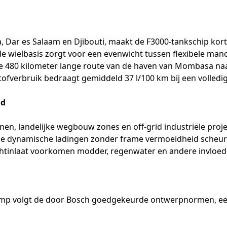
 Dar es Salaam en Djibouti, maakt de F3000-tankschip kor
e wielbasis zorgt voor een evenwicht tussen flexibele ma
e 480 kilometer lange route van de haven van Mombasa naa
fverbruik bedraagt gemiddeld 37 l/100 km bij een volledig
nd
jnen, landelijke wegbouw zones en off-grid industriële pro
erde dynamische ladingen zonder frame vermoeidheid sche
tinlaat voorkomen modder, regenwater en andere invloeden 
pomp volgt de door Bosch goedgekeurde ontwerpnormen, een