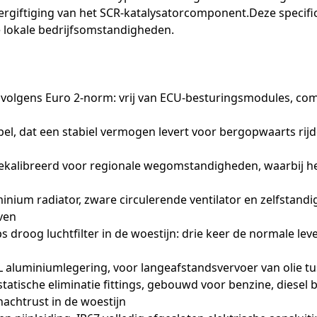
ergiftiging van het SCR-katalysatorcomponent.Deze specif
e lokale bedrijfsomstandigheden.
ing volgens Euro 2-norm: vrij van ECU-besturingsmodules, 
el, dat een stabiel vermogen levert voor bergopwaarts rij
ekalibreerd voor regionale wegomstandigheden, waarbij het
uminium radiator, zware circulerende ventilator en zelfstan
ven
roog luchtfilter in de woestijn: drie keer de normale leve
 aluminiumlegering, voor langeafstandsvervoer van olie t
statische eliminatie fittings, gebouwd voor benzine, diesel
achtrust in de woestijn