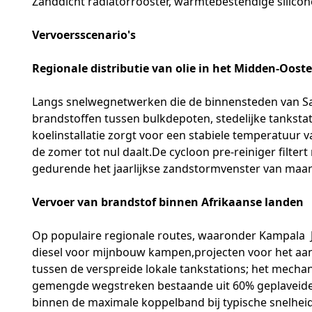
Zanddicht radiatorrooster, warmtebestendige siliconen
Vervoersscenario's
Regionale distributie van olie in het Midden-Oost
Langs snelwegnetwerken die de binnensteden van Sao
brandstoffen tussen bulkdepoten, stedelijke tanks
koelinstallatie zorgt voor een stabiele temperatuur
de zomer tot nul daalt.De cycloon pre-reiniger filter
gedurende het jaarlijkse zandstormvenster van maart
Vervoer van brandstof binnen Afrikaanse landen
Op populaire regionale routes, waaronder Kampala  J
diesel voor mijnbouw kampen,projecten voor het aanv
tussen de verspreide lokale tankstations; het mecha
gemengde wegstreken bestaande uit 60% geplaveide 
binnen de maximale koppelband bij typische snelheid