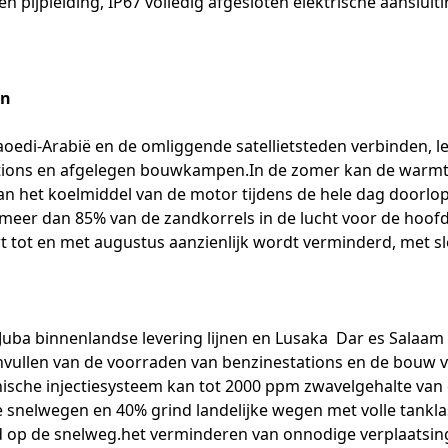
 pijpleiding, IP67 volledig afgesloten elektrische aansluit
en
edi-Arabië en de omliggende satellietsteden verbinden, le
tations en afgelegen bouwkampen.In de zomer kan de warm
 van het koelmiddel van de motor tijdens de hele dag doorl
t meer dan 85% van de zandkorrels in de lucht voor de hoofd
 tot en met augustus aanzienlijk wordt verminderd, met sl
uba binnenlandse levering lijnen en Lusaka  Dar es Salaam
ullen van de voorraden van benzinestations en de bouw va
nische injectiesysteem kan tot 2000 ppm zwavelgehalte van
snelwegen en 40% grind landelijke wegen met volle tankla
 op de snelweg.het verminderen van onnodige verplaatsinge