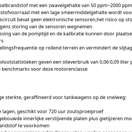
dieselbrandstof met een zwavelgehalte van 50 ppm~2000 ppm,
dstofvoorraad met een lage smeermiddelgehalte wordt vo
circuit bevat geen elektronische sensoren,het risico op s
egens storing van de sensoren wegnemen
ssing van de pomptijd en de kalibratie kunnen door plaats
rs
ellingsfrequentie op rollend terrein en vermindert de slij
vlootstatistieken geven een olieverbruik van 0,06·0,09 lite
le benchmarks voor deze motorenclasse
e sterkte, geraffineerd voor tankwagens op de snelweg:
 lagen, geschikt voor 720 uur zoutsproeiproef
gebouwde innerlijke verstijvende platen plus gietijzeren
randstof te voorkomen