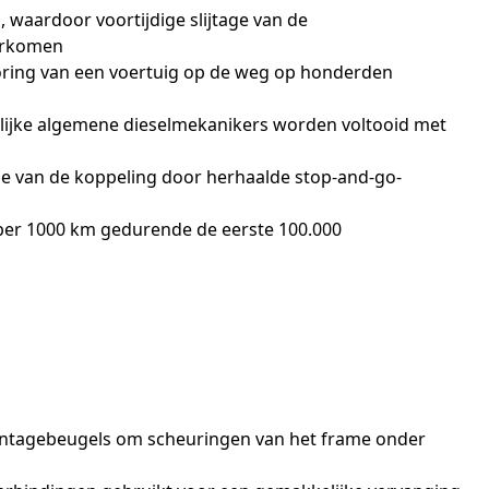
 waardoor voortijdige slijtage van de
orkomen
toring van een voertuig op de weg op honderden
elijke algemene dieselmekanikers worden voltooid met
tage van de koppeling door herhaalde stop-and-go-
r per 1000 km gedurende de eerste 100.000
 montagebeugels om scheuringen van het frame onder