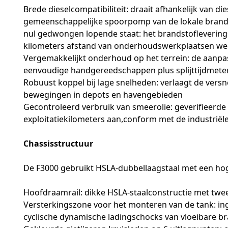
Brede dieselcompatibiliteit: draait afhankelijk van 
gemeenschappelijke spoorpomp van de lokale bran
nul gedwongen lopende staat: het brandstofleverings
kilometers afstand van onderhoudswerkplaatsen w
Vergemakkelijkt onderhoud op het terrein: de aanpa
eenvoudige handgereedschappen plus splijttijdmete
Robuust koppel bij lage snelheden: verlaagt de versn
bewegingen in depots en havengebieden
Gecontroleerd verbruik van smeerolie: geverifieerde 
exploitatiekilometers aan,conform met de industrië
Chassisstructuur
De F3000 gebruikt HSLA-dubbellaagstaal met een hog
Hoofdraamrail: dikke HSLA-staalconstructie met twee
Versterkingszone voor het monteren van de tank: in
cyclische dynamische ladingschocks van vloeibare b