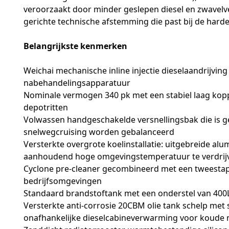
veroorzaakt door minder geslepen diesel en zwavelv
gerichte technische afstemming die past bij de hard
Belangrijkste kenmerken
Weichai mechanische inline injectie dieselaandrijv
nabehandelingsapparatuur
Nominale vermogen 340 pk met een stabiel laag kopp
depotritten
Volwassen handgeschakelde versnellingsbak die is g
snelwegcruising worden gebalanceerd
Versterkte overgrote koelinstallatie: uitgebreide al
aanhoudend hoge omgevingstemperatuur te verdrij
Cyclone pre-cleaner gecombineerd met een tweestaps d
bedrijfsomgevingen
Standaard brandstoftank met een onderstel van 400L
Versterkte anti-corrosie 20CBM olie tank schelp met 
onafhankelijke dieselcabineverwarming voor koude n