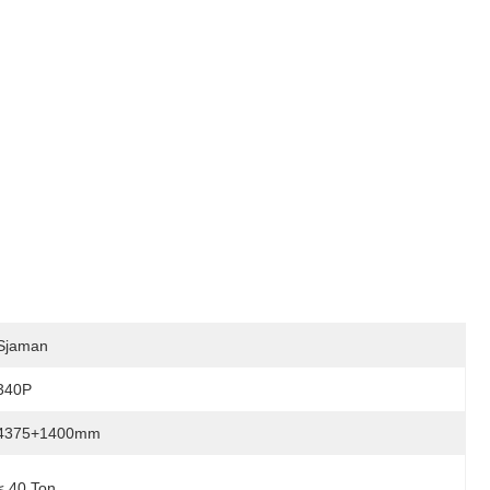
Sjaman
340P
4375+1400mm
≤ 40 Ton