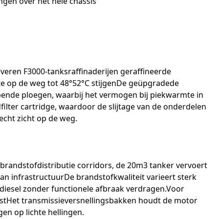
ingen over het hele chassis
veren F3000-tanksraffinaderijen geraffineerde
te op de weg tot 48°52°C stijgenDe geüpgradede
opende ploegen, waarbij het vermogen bij piekwarmte in
filter cartridge, waardoor de slijtage van de onderdelen
echt zicht op de weg.
 brandstofdistributie corridors, de 20m3 tanker vervoert
n infrastructuurDe brandstofkwaliteit varieert sterk
 diesel zonder functionele afbraak verdragen.Voor
stHet transmissieversnellingsbakken houdt de motor
n op lichte hellingen.